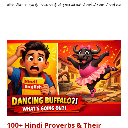
बल्कि जीवन का एक ऐसा फलसफा है जो इंसान को फर्श से अर्श और अर्श से फर्श तक
के सफर की याद दिलाता है। एक तरफ ढलता हुआ सूरज और दूसरी तरफ जलता
हुआ दीया—वक्त की करवट का प्रतीक। अक्सर जब हम तनम फरसूदा जां पारा
(Tanam Farsooda) जैसी रूहानी रचनाओं को सुनते हैं, तो हमें अहसास होता है
कि इंसान का गुरूर कितना क्षणभंगुर है। बुल्लेशाह का यह कलाम हमें सिखाता है कि
वक्त बदलते देर नहीं लगती। जिस तरह नुसरत फतेह अली खान साहब ने तुम्हें
दिल्लगी भूल जानी पड़ेगी गाकर इश्क़ और इबादत का फर्क समझाया, उसी तरह यह
कलाम हमें 'शुक्र' (Gratitude) का पाठ पढ़ाता है। इस लेख में हम इस कालजयी
रचना के हिंदी बोल (Lyrics), उसके गूढ़ अर्थ और शब्दार्थ को विस्तार से समझेंगे। ...
100+ Hindi Proverbs & Their