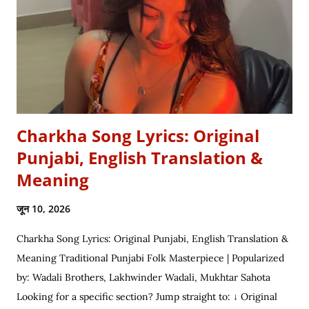
you are a student eyeing the lucrative RBI Rajbhasha Adhikari
Salary & Job Profile , a scholar researching Vidyapati...
Charkha Song Lyrics: Original
Punjabi, English Translation &
Meaning
जून 10, 2026
Charkha Song Lyrics: Original Punjabi, English Translation &
Meaning Traditional Punjabi Folk Masterpiece | Popularized
by: Wadali Brothers, Lakhwinder Wadali, Mukhtar Sahota
Looking for a specific section? Jump straight to: ↓ Original