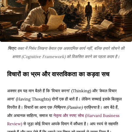
चित्र:
कक्षा में निबंध लिखना केवल एक अकादमिक कार्य नहीं, बल्कि हमारे सोचने की
क्षमता (Cognitive Framework) को विकसित करने का पहला कदम है।
विचारों का भ्रम और वास्तविकता का कड़वा सच
अक्सर हम यह मान बैठते हैं कि 'विचार करना' (Thinking) और 'केवल विचार
आना' (Having Thoughts) दोनों एक ही बातें हैं। लेकिन सच्चाई इसके बिल्कुल
विपरीत है। विचारों का आना एक
निष्क्रिय (Passive) प्रक्रिया
है। आप बैठे हैं,
और अचानक साहित्य, समाज या
नेतृत्व और स्पष्ट सोच (Harvard Business
Review)
से जुड़ा कोई विचार आपके दिमाग में कौंधता है। आप स्वयं से सहमति
जताते हैं और मान लेते हैं कि आपने उस विषय को गहराई से समझ लिया है।