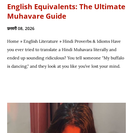
English Equivalents: The Ultimate
Muhavare Guide
फ़रवरी 08, 2026
Home » English Literature » Hindi Proverbs & Idioms Have
you ever tried to translate a Hindi Muhavara literally and
ended up sounding ridiculous? You tell someone "My buffalo
is dancing," and they look at you like you’ve lost your mind.
That is the tragedy of literal translation. To truly master a
language—whether you are analyzing the Eras of English
Literature or cracking a joke in a Delhi metro—you need the
soul of the saying, not just the body. Stop Saying "My Buffalo
is Dancing"! Learn the correct English equivalents for famous
Hindi idioms before your next exam. In 2010, the internet
struggled to find the meaning of "Sau sonaar ki, ek lohaar ki."
We are here to settle that debate once and for all. Whether