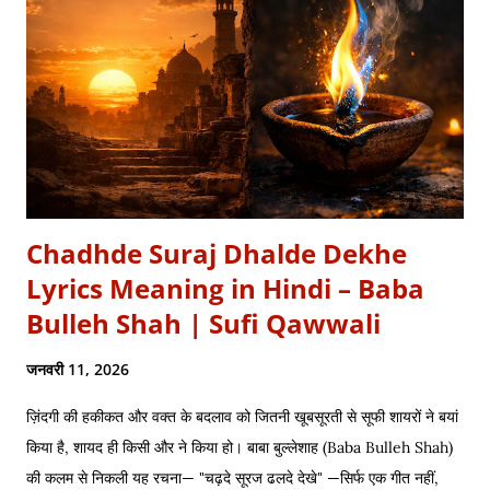
सम्मुख अड़े हुए | कई लाख सेना के सम्मुख पांडव पाँच बिचारे थे, एक तरफ थे योद्धा
सब, एक तरफ समय के मारे थे | महा-समर की प्रतिक्षा में सारे ताक रहे थे जी, और
पार्थ के रथ को केशव स्वयं हाँक रहे थे जी || रणभूमि के सभी नजारे देखन में कुछ
खास लगे, माधव ने अर्जुन को देखा, अर्जुन उन्हें उदास लगे | ...
Chadhde Suraj Dhalde Dekhe
Lyrics Meaning in Hindi – Baba
Bulleh Shah | Sufi Qawwali
जनवरी 11, 2026
ज़िंदगी की हकीकत और वक्त के बदलाव को जितनी खूबसूरती से सूफी शायरों ने बयां
किया है, शायद ही किसी और ने किया हो। बाबा बुल्लेशाह (Baba Bulleh Shah)
की कलम से निकली यह रचना— "चढ़दे सूरज ढलदे देखे" —सिर्फ एक गीत नहीं,