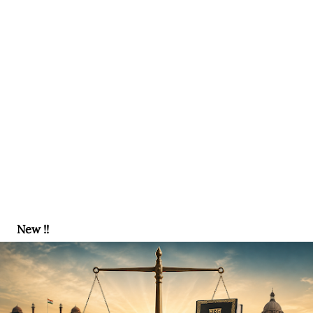
New !!