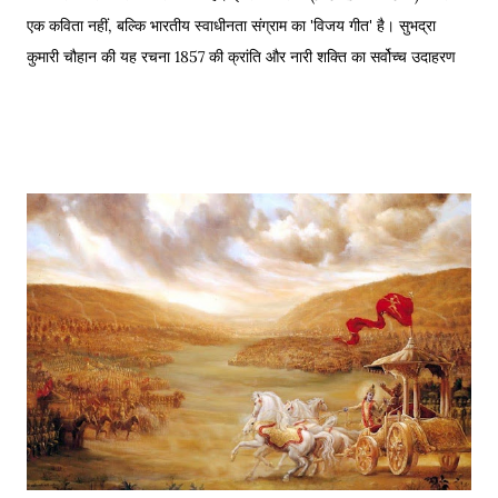
एक कविता नहीं, बल्कि भारतीय स्वाधीनता संग्राम का 'विजय गीत' है। सुभद्रा
कुमारी चौहान की यह रचना 1857 की क्रांति और नारी शक्ति का सर्वोच्च उदाहरण
है। साहित्यशाला (Sahityashala) पर आज हम इस कविता का संपूर्ण पाठ (Full
Text) , Hinglish Transliteration , और गहन विश्लेषण (Detailed
Analysis) प्रस्तुत कर रहे हैं। "बुझा दीप झाँसी का..." – The fierce defense
of Jhansi Fort. यह कविता हमें याद दिलाती है कि कैसे महिलाओं ने अपनी इच्छा
से विद्रोह किया और इतिहास बदल दिया, ठीक वैसे ही जैसे हमने कुछ औरतों की
विद्रोही कहानियों में पढ़ा है। Exam Relevance (UPSC / NET /
Academic) विषय: 1857 का स्वतंत्रता संग्राम (History) साहित्य: वीर रस और
राष्ट्रीय सांस्कृतिक काव्यधारा (Hindi Literature) महत्व: ...