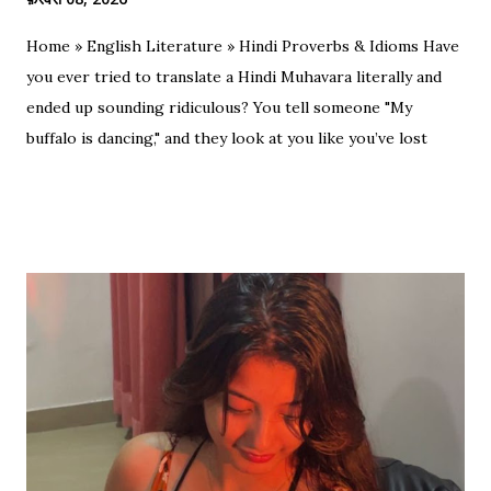
Home » English Literature » Hindi Proverbs & Idioms Have
you ever tried to translate a Hindi Muhavara literally and
ended up sounding ridiculous? You tell someone "My
buffalo is dancing," and they look at you like you’ve lost
your mind. That is the tragedy of literal translation. To
truly master a language—whether you are analyzing the
Eras of English Literature or cracking a joke in a Delhi
metro—you need the soul of the saying, not just the body.
Stop Saying "My Buffalo is Dancing"! Learn the correct
English equivalents for famous Hindi idioms before your
next exam. In 2010, the internet struggled to find the
meaning of "Sau sonaar ki, ek lohaar ki." We are here to
settle that debate once and for all. Whether you are a
student eyeing the lucrative RBI Rajbhasha Adhikari Salary
& Job Profile , a scholar researching Vidyapati...