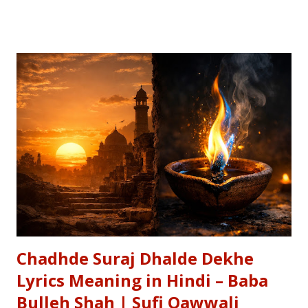
Text) , Hinglish Transliteration , और गहन विश्लेषण (Detailed
Analysis) प्रस्तुत कर रहे हैं। "बुझा दीप झाँसी का..." – The fierce
defense of Jhansi Fort. यह कविता हमें याद दिलाती है कि कैसे महिलाओं ने
अपनी इच्छा से विद्रोह किया और इतिहास बदल दिया, ठीक वैसे ही जैसे हमने कुछ
औरतों की विद्रोही कहानियों में पढ़ा है। Exam Relevance (UPSC / NET
/ Academic) विषय: 1857 का स्वतंत्रता संग्राम (History) साहित्य: वीर रस
और राष्ट्रीय सांस्कृतिक काव्यधारा (Hindi Literature) महत्व: ...
Chadhde Suraj Dhalde Dekhe
Lyrics Meaning in Hindi – Baba
Bulleh Shah | Sufi Qawwali