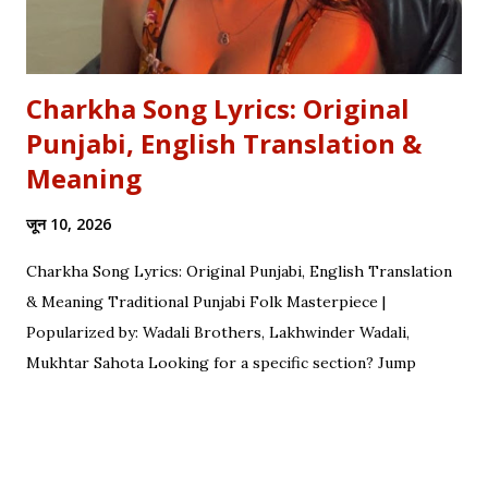
Charkha Song Lyrics: Original
Punjabi, English Translation &
Meaning
जून 10, 2026
Charkha Song Lyrics: Original Punjabi, English Translation
& Meaning Traditional Punjabi Folk Masterpiece |
Popularized by: Wadali Brothers, Lakhwinder Wadali,
Mukhtar Sahota Looking for a specific section? Jump
straight to: ↓ Original Punjabi Lyrics | ↓ Hindi Translation | ↓
English Translation | ↓ Deep Symbolism & Meaning
Complete guide to Charkha lyrics, translations, and deep
poetic explanation. Original Punjabi Lyrics Ve mahiya tere