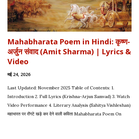
Mahabharata Poem in Hindi: कृष्ण-
अर्जुन संवाद (Amit Sharma) | Lyrics &
Video
मई 24, 2026
Last Updated: November 2025 Table of Contents: 1.
Introduction 2. Full Lyrics (Krishna-Arjun Samvad) 3. Watch
Video Performance 4. Literary Analysis (Sahitya Vishleshan)
महाभारत पर रोंगटे खड़े कर देने वाली कविता Mahabharata Poem On
Arjuna by Amit Sharma Visual representation of the epic
dialogue between Krishna and Arjuna. This is one of the