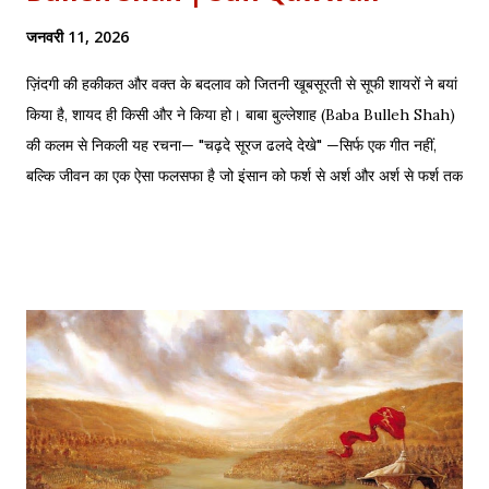
जनवरी 11, 2026
ज़िंदगी की हकीकत और वक्त के बदलाव को जितनी खूबसूरती से सूफी शायरों ने बयां
किया है, शायद ही किसी और ने किया हो। बाबा बुल्लेशाह (Baba Bulleh Shah)
की कलम से निकली यह रचना— "चढ़दे सूरज ढलदे देखे" —सिर्फ एक गीत नहीं,
बल्कि जीवन का एक ऐसा फलसफा है जो इंसान को फर्श से अर्श और अर्श से फर्श तक
के सफर की याद दिलाता है। एक तरफ ढलता हुआ सूरज और दूसरी तरफ जलता
हुआ दीया—वक्त की करवट का प्रतीक। अक्सर जब हम तनम फरसूदा जां पारा
(Tanam Farsooda) जैसी रूहानी रचनाओं को सुनते हैं, तो हमें अहसास होता है
कि इंसान का गुरूर कितना क्षणभंगुर है। बुल्लेशाह का यह कलाम हमें सिखाता है कि
वक्त बदलते देर नहीं लगती। जिस तरह नुसरत फतेह अली खान साहब ने तुम्हें
दिल्लगी भूल जानी पड़ेगी गाकर इश्क़ और इबादत का फर्क समझाया, उसी तरह यह
कलाम हमें 'शुक्र' (Gratitude) का पाठ पढ़ाता है। इस लेख में हम इस कालजयी
रचना के हिंदी बोल (Lyrics), उसके गूढ़ अर्थ और शब्दार्थ को विस्तार से समझेंगे।
...