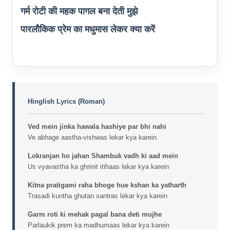
गर्म रोटी की महक पागल बना देती मुझे
पारलौकिक प्रेम का मधुमास लेकर क्या करें
Hinglish Lyrics (Roman)
Ved mein jinka hawala hashiye par bhi nahi
Ve abhage aastha-vishwas lekar kya karein
Lokranjan ho jahan Shambuk vadh ki aad mein
Us vyavastha ka ghrinit itihaas lekar kya karein
Kitna pratigami raha bhoge hue kshan ka yatharth
Trasadi kuntha ghutan santras lekar kya karein
Garm roti ki mehak pagal bana deti mujhe
Parlaukik prem ka madhumaas lekar kya karein