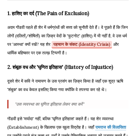
1. हाशिए का दर्द (The Pain of Exclusion)
अदम गोंडवी पहले ही शेर में धर्मग्रंथों की सत्ता को चुनौती देते हैं। वे पूछते हैं कि जिन
लोगों (दलितों/शोषितों) का ज़िक्र वेदों के 'फुटनोट' (हाशिए) में भी नहीं है, वे उस धर्म
पर 'आस्था' क्यों रखें? यह शेर
पहचान के संकट (Identity Crisis)
और
धार्मिक बहिष्कार पर एक तल्ख़ टिप्पणी है।
2. शंबूक वध और 'घृणित इतिहास' (History of Injustice)
दूसरे शेर में कवि ने रामायण के उस प्रसंग का ज़िक्र किया है जहाँ एक शूद्र ऋषि
'शंबूक' का वध केवल इसलिए किया गया क्योंकि वे तपस्या कर रहे थे।
"उस व्यवस्था का घृणित इतिहास लेकर क्या करें"
गोंडवी इसे 'मर्यादा' नहीं, बल्कि 'घृणित इतिहास' कहते हैं। यह शेर व्यवस्था
(Establishment) के खिलाफ एक खुला विद्रोह है। जहाँ
रामराज की विलासिता
पर उन्होंने पहले तंज कसा था, यहाँ वे उसके ऐतिहासिक अन्याय को उजागर करते हैं।