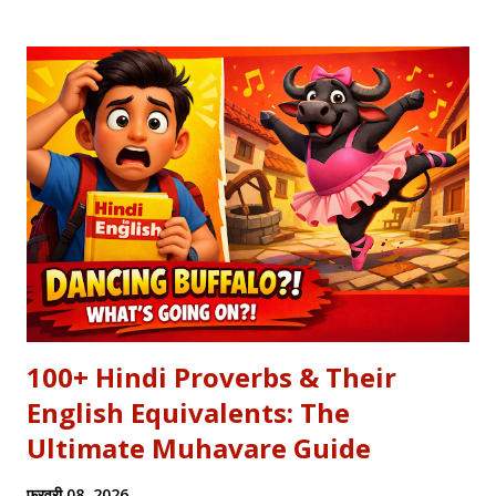
most requested Inspirational Hindi Poems based on the
epic conversation between Lord Krishna and Arjuna.
Explore our Best Hindi Poetry Collection for more Veer
Ras Kavitayein. तलवार, धनुष और पैदल सैनिक कुरुक्षेत्र में खड़े हुए, रक्त
पिपासु महारथी इक दूजे सम्मुख अड़े हुए | कई लाख सेना के सम्मुख पांडव पाँच बिचारे
थे, एक तरफ थे योद्धा सब, एक तरफ समय के मारे थे | महा-समर की प्रतिक्षा में सारे
ताक रहे थे जी, और पार्थ के रथ को केशव स्वयं हाँक रहे थे जी || रणभूमि के सभी
नजारे देखन में कुछ खास लगे, माधव ने अर्जुन को देखा, अर्जुन उन्हें उदास लगे | ...
100+ Hindi Proverbs & Their
English Equivalents: The
Ultimate Muhavare Guide
फ़रवरी 08, 2026