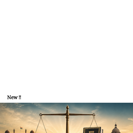
New !!