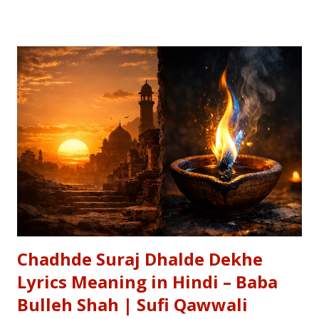
most requested Inspirational Hindi Poems based on the
epic conversation between Lord Krishna and Arjuna.
Explore our Best Hindi Poetry Collection for more Veer
Ras Kavitayein. तलवार, धनुष और पैदल सैनिक कुरुक्षेत्र में खड़े हुए, रक्त
पिपासु महारथी इक दूजे सम्मुख अड़े हुए | कई लाख सेना के सम्मुख पांडव पाँच बिचारे
थे, एक तरफ थे योद्धा सब, एक तरफ समय के मारे थे | महा-समर की प्रतिक्षा में सारे
ताक रहे थे जी, और पार्थ के रथ को केशव स्वयं हाँक रहे थे जी || रणभूमि के सभी
नजारे देखन में कुछ खास लगे, माधव ने अर्जुन को देखा, अर्जुन उन्हें उदास लगे | ...
Chadhde Suraj Dhalde Dekhe
Lyrics Meaning in Hindi – Baba
Bulleh Shah | Sufi Qawwali