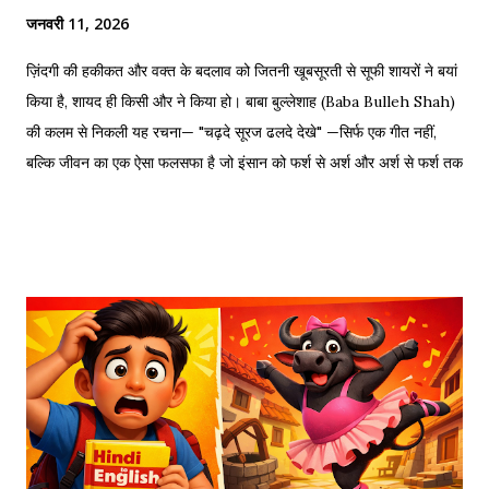
जनवरी 11, 2026
ज़िंदगी की हकीकत और वक्त के बदलाव को जितनी खूबसूरती से सूफी शायरों ने बयां
किया है, शायद ही किसी और ने किया हो। बाबा बुल्लेशाह (Baba Bulleh Shah)
की कलम से निकली यह रचना— "चढ़दे सूरज ढलदे देखे" —सिर्फ एक गीत नहीं,
बल्कि जीवन का एक ऐसा फलसफा है जो इंसान को फर्श से अर्श और अर्श से फर्श तक
के सफर की याद दिलाता है। एक तरफ ढलता हुआ सूरज और दूसरी तरफ जलता
हुआ दीया—वक्त की करवट का प्रतीक। अक्सर जब हम तनम फरसूदा जां पारा
(Tanam Farsooda) जैसी रूहानी रचनाओं को सुनते हैं, तो हमें अहसास होता है
कि इंसान का गुरूर कितना क्षणभंगुर है। बुल्लेशाह का यह कलाम हमें सिखाता है कि
वक्त बदलते देर नहीं लगती। जिस तरह नुसरत फतेह अली खान साहब ने तुम्हें
दिल्लगी भूल जानी पड़ेगी गाकर इश्क़ और इबादत का फर्क समझाया, उसी तरह यह
कलाम हमें 'शुक्र' (Gratitude) का पाठ पढ़ाता है। इस लेख में हम इस कालजयी
रचना के हिंदी बोल (Lyrics), उसके गूढ़ अर्थ और शब्दार्थ को विस्तार से समझेंगे।
...