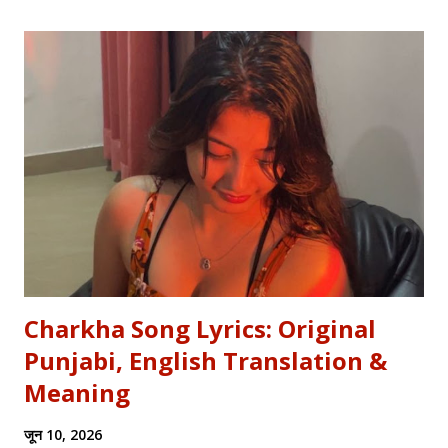
metro—you need the soul of the saying, not just the body.
Stop Saying "My Buffalo is Dancing"! Learn the correct
English equivalents for famous Hindi idioms before your
next exam. In 2010, the internet struggled to find the
meaning of "Sau sonaar ki, ek lohaar ki." We are here to
settle that debate once and for all. Whether you are a
student eyeing the lucrative RBI Rajbhasha Adhikari Salary
& Job Profile , a scholar researching Vidyapati...
Charkha Song Lyrics: Original
Punjabi, English Translation &
Meaning
जून 10, 2026