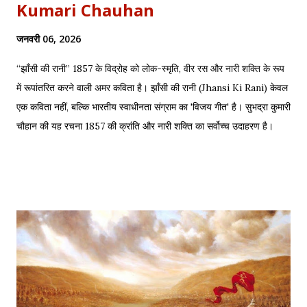
Kumari Chauhan
जनवरी 06, 2026
“झाँसी की रानी” 1857 के विद्रोह को लोक-स्मृति, वीर रस और नारी शक्ति के रूप
में रूपांतरित करने वाली अमर कविता है। झाँसी की रानी (Jhansi Ki Rani) केवल
एक कविता नहीं, बल्कि भारतीय स्वाधीनता संग्राम का 'विजय गीत' है। सुभद्रा कुमारी
चौहान की यह रचना 1857 की क्रांति और नारी शक्ति का सर्वोच्च उदाहरण है।
साहित्यशाला (Sahityashala) पर आज हम इस कविता का संपूर्ण पाठ (Full
Text) , Hinglish Transliteration , और गहन विश्लेषण (Detailed
Analysis) प्रस्तुत कर रहे हैं। "बुझा दीप झाँसी का..." – The fierce
defense of Jhansi Fort. यह कविता हमें याद दिलाती है कि कैसे महिलाओं ने
अपनी इच्छा से विद्रोह किया और इतिहास बदल दिया, ठीक वैसे ही जैसे हमने कुछ
औरतों की विद्रोही कहानियों में पढ़ा है। Exam Relevance (UPSC / NET
/ Academic) विषय: 1857 का स्वतंत्रता संग्राम (History) साहित्य: वीर रस
और राष्ट्रीय सांस्कृतिक काव्यधारा (Hindi Literature) महत्व: ...