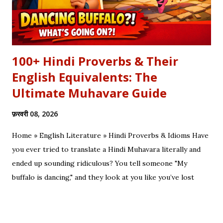
100+ Hindi Proverbs & Their
English Equivalents: The
Ultimate Muhavare Guide
फ़रवरी 08, 2026
Home » English Literature » Hindi Proverbs & Idioms Have
you ever tried to translate a Hindi Muhavara literally and
ended up sounding ridiculous? You tell someone "My
buffalo is dancing," and they look at you like you’ve lost
your mind. That is the tragedy of literal translation. To
truly master a language—whether you are analyzing the
Eras of English Literature or cracking a joke in a Delhi