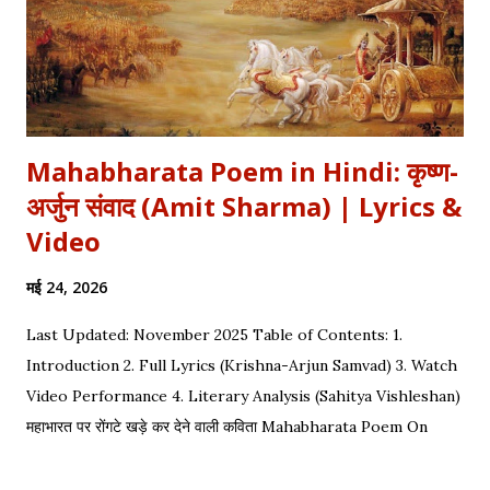
Mahabharata Poem in Hindi: कृष्ण-
अर्जुन संवाद (Amit Sharma) | Lyrics &
Video
मई 24, 2026
Last Updated: November 2025 Table of Contents: 1.
Introduction 2. Full Lyrics (Krishna-Arjun Samvad) 3. Watch
Video Performance 4. Literary Analysis (Sahitya Vishleshan)
महाभारत पर रोंगटे खड़े कर देने वाली कविता Mahabharata Poem On
Arjuna by Amit Sharma Visual representation of the epic
dialogue between Krishna and Arjuna. This is one of the