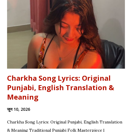
English equivalents for famous Hindi idioms before your
next exam. In 2010, the internet struggled to find the
meaning of "Sau sonaar ki, ek lohaar ki." We are here to
settle that debate once and for all. Whether you are a
student eyeing the lucrative RBI Rajbhasha Adhikari Salary
& Job Profile , a scholar researching Vidyapati...
Charkha Song Lyrics: Original
Punjabi, English Translation &
Meaning
जून 10, 2026
Charkha Song Lyrics: Original Punjabi, English Translation
& Meaning Traditional Punjabi Folk Masterpiece |