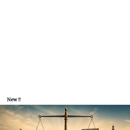
New !!