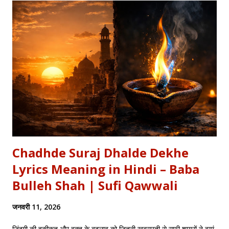
Explore our Best Hindi Poetry Collection for more Veer
Ras Kavitayein. तलवार, धनुष और पैदल सैनिक कुरुक्षेत्र में खड़े हुए, रक्त
पिपासु महारथी इक दूजे सम्मुख अड़े हुए | कई लाख सेना के सम्मुख पांडव पाँच बिचारे
थे, एक तरफ थे योद्धा सब, एक तरफ समय के मारे थे | महा-समर की प्रतिक्षा में सारे
ताक रहे थे जी, और पार्थ के रथ को केशव स्वयं हाँक रहे थे जी || रणभूमि के सभी
नजारे देखन में कुछ खास लगे, माधव ने अर्जुन को देखा, अर्जुन उन्हें उदास लगे | ...
Chadhde Suraj Dhalde Dekhe
Lyrics Meaning in Hindi – Baba
Bulleh Shah | Sufi Qawwali
जनवरी 11, 2026