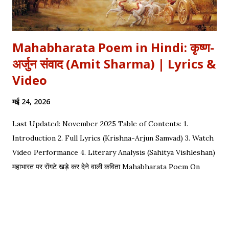
Mahabharata Poem in Hindi: कृष्ण-
अर्जुन संवाद (Amit Sharma) | Lyrics &
Video
मई 24, 2026
Last Updated: November 2025 Table of Contents: 1.
Introduction 2. Full Lyrics (Krishna-Arjun Samvad) 3. Watch
Video Performance 4. Literary Analysis (Sahitya Vishleshan)
महाभारत पर रोंगटे खड़े कर देने वाली कविता Mahabharata Poem On
Arjuna by Amit Sharma Visual representation of the epic
dialogue between Krishna and Arjuna. This is one of the
most requested Inspirational Hindi Poems based on the
epic conversation between Lord Krishna and Arjuna.