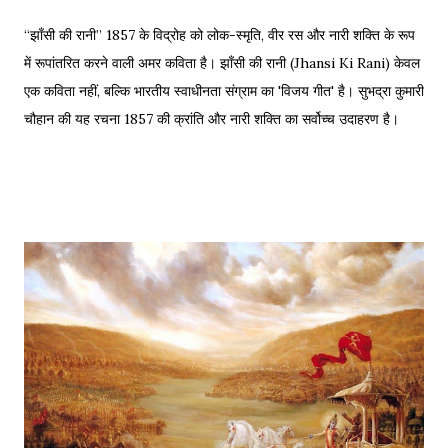
“झाँसी की रानी” 1857 के विद्रोह को लोक-स्मृति, वीर रस और नारी शक्ति के रूप
में रूपांतरित करने वाली अमर कविता है। झाँसी की रानी (Jhansi Ki Rani) केवल
एक कविता नहीं, बल्कि भारतीय स्वाधीनता संग्राम का 'विजय गीत' है। सुभद्रा कुमारी
चौहान की यह रचना 1857 की क्रांति और नारी शक्ति का सर्वोच्च उदाहरण है।
साहित्यशाला (Sahityashala) पर आज हम इस कविता का संपूर्ण पाठ (Full
Text) , Hinglish Transliteration , और गहन विश्लेषण (Detailed
Analysis) प्रस्तुत कर रहे हैं। "बुझा दीप झाँसी का..." – The fierce
defense of Jhansi Fort. यह कविता हमें याद दिलाती है कि कैसे महिलाओं ने
अपनी इच्छा से विद्रोह किया और इतिहास बदल दिया, ठीक वैसे ही जैसे हमने कुछ
औरतों की विद्रोही कहानियों में पढ़ा है। Exam Relevance (UPSC / NET
/ Academic) विषय: 1857 का स्वतंत्रता संग्राम (History) साहित्य: वीर रस
और राष्ट्रीय सांस्कृतिक काव्यधारा (Hindi Literature) महत्व: ...