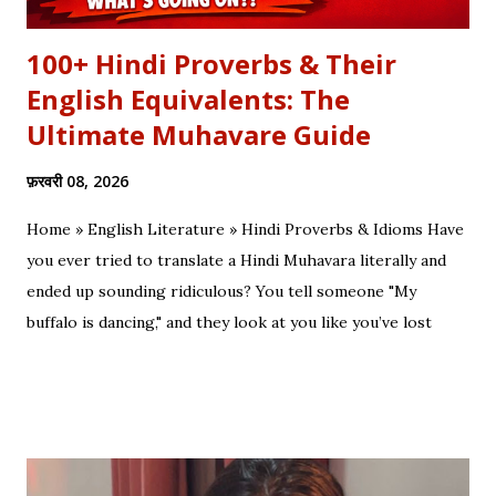
100+ Hindi Proverbs & Their
English Equivalents: The
Ultimate Muhavare Guide
फ़रवरी 08, 2026
Home » English Literature » Hindi Proverbs & Idioms Have
you ever tried to translate a Hindi Muhavara literally and
ended up sounding ridiculous? You tell someone "My
buffalo is dancing," and they look at you like you’ve lost
your mind. That is the tragedy of literal translation. To
truly master a language—whether you are analyzing the
Eras of English Literature or cracking a joke in a Delhi
metro—you need the soul of the saying, not just the body.
Stop Saying "My Buffalo is Dancing"! Learn the correct