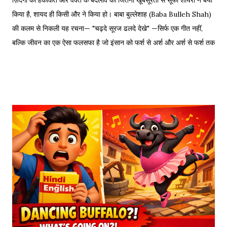
ज़िंदगी की हकीकत और वक्त के बदलाव को जितनी खूबसूरती से सूफी शायरों ने बयां
किया है, शायद ही किसी और ने किया हो। बाबा बुल्लेशाह (Baba Bulleh Shah)
की कलम से निकली यह रचना— "चढ़दे सूरज ढलदे देखे" —सिर्फ एक गीत नहीं,
बल्कि जीवन का एक ऐसा फलसफा है जो इंसान को फर्श से अर्श और अर्श से फर्श तक
के सफर की याद दिलाता है। एक तरफ ढलता हुआ सूरज और दूसरी तरफ जलता
हुआ दीया—वक्त की करवट का प्रतीक। अक्सर जब हम तनम फरसूदा जां पारा
(Tanam Farsooda) जैसी रूहानी रचनाओं को सुनते हैं, तो हमें अहसास होता है
कि इंसान का गुरूर कितना क्षणभंगुर है। बुल्लेशाह का यह कलाम हमें सिखाता है कि
वक्त बदलते देर नहीं लगती। जिस तरह नुसरत फतेह अली खान साहब ने तुम्हें
दिल्लगी भूल जानी पड़ेगी गाकर इश्क़ और इबादत का फर्क समझाया, उसी तरह यह
कलाम हमें 'शुक्र' (Gratitude) का पाठ पढ़ाता है। इस लेख में हम इस कालजयी
रचना के हिंदी बोल (Lyrics), उसके गूढ़ अर्थ और शब्दार्थ को विस्तार से समझेंगे।
...