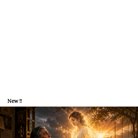
New !!