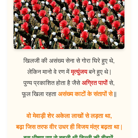
खिलजी की असंख्य सेना से गोरा घिरे हुए थे,
मृत्युंजय
लेकिन मानो वे रण में
बने हुए थे |
अग्रित पापों
पुण्य प्रकाशित होता है जैसे
से,
असंख्य काटों के संतापों से
फूल खिला रहता
||
वो मेवाड़ी शेर अकेला लाखों से लड़ता था,
बढ़ा जिस तरफ वीर उधर ही विजय मंत्र बढ़ता था |
इस भीषण रण से दहली थी दिल्ली की दीवारें,