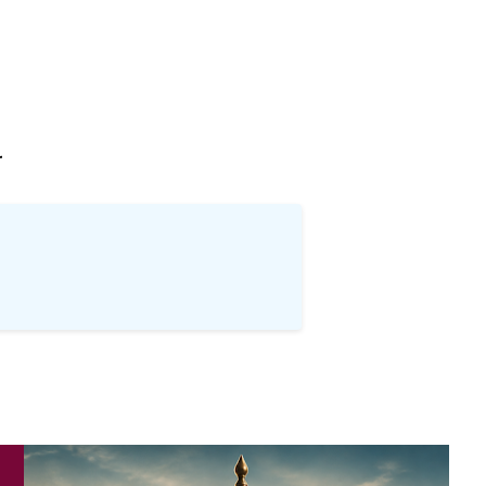
खोज
…