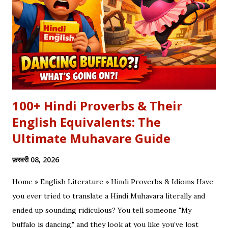
थे, एक तरफ थे योद्धा सब, एक तरफ समय के मारे थे | महा-समर की प्रतिक्षा में सारे
ताक रहे थे जी, और पार्थ के रथ को केशव स्वयं हाँक रहे थे जी || रणभूमि के सभी
नजारे देखन में कुछ खास लगे, माधव ने अर्जुन को देखा, अर्जुन उन्हें उदास लगे | ...
100+ Hindi Proverbs & Their
English Equivalents: The
Ultimate Muhavare Guide
फ़रवरी 08, 2026
Home » English Literature » Hindi Proverbs & Idioms Have
you ever tried to translate a Hindi Muhavara literally and
ended up sounding ridiculous? You tell someone "My
buffalo is dancing," and they look at you like you’ve lost