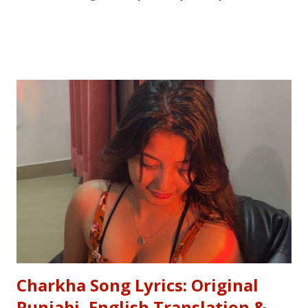
your mind. That is the tragedy of literal translation. To
truly master a language—whether you are analyzing the
Eras of English Literature or cracking a joke in a Delhi
metro—you need the soul of the saying, not just the body.
Stop Saying "My Buffalo is Dancing"! Learn the correct
English equivalents for famous Hindi idioms before your
next exam. In 2010, the internet struggled to find the
meaning of "Sau sonaar ki, ek lohaar ki." We are here to
settle that debate once and for all. Whether you are a
student eyeing the lucrative RBI Rajbhasha Adhikari Salary
& Job Profile , a scholar researching Vidyapati...
Charkha Song Lyrics: Original
Punjabi, English Translation &