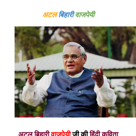
अटल
बिहारी
वाजपेयी
अटल बिहारी
वाजपेयी
जी की
हिंदी कविता