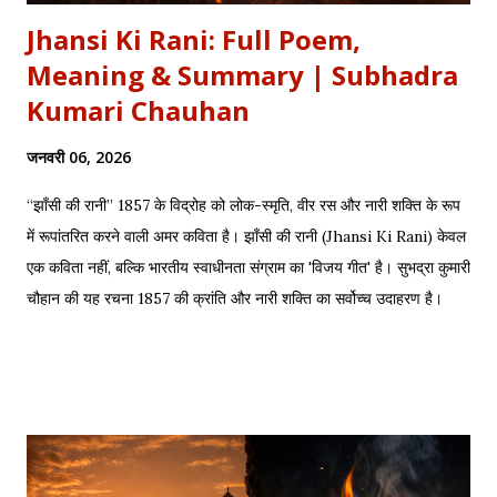
Jhansi Ki Rani: Full Poem,
Meaning & Summary | Subhadra
Kumari Chauhan
जनवरी 06, 2026
“झाँसी की रानी” 1857 के विद्रोह को लोक-स्मृति, वीर रस और नारी शक्ति के रूप
में रूपांतरित करने वाली अमर कविता है। झाँसी की रानी (Jhansi Ki Rani) केवल
एक कविता नहीं, बल्कि भारतीय स्वाधीनता संग्राम का 'विजय गीत' है। सुभद्रा कुमारी
चौहान की यह रचना 1857 की क्रांति और नारी शक्ति का सर्वोच्च उदाहरण है।
साहित्यशाला (Sahityashala) पर आज हम इस कविता का संपूर्ण पाठ (Full
Text) , Hinglish Transliteration , और गहन विश्लेषण (Detailed
Analysis) प्रस्तुत कर रहे हैं। "बुझा दीप झाँसी का..." – The fierce
defense of Jhansi Fort. यह कविता हमें याद दिलाती है कि कैसे महिलाओं ने
अपनी इच्छा से विद्रोह किया और इतिहास बदल दिया, ठीक वैसे ही जैसे हमने कुछ
औरतों की विद्रोही कहानियों में पढ़ा है। Exam Relevance (UPSC / NET