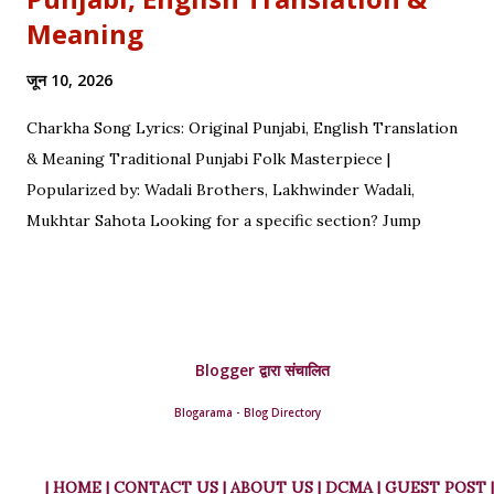
Meaning
जून 10, 2026
Charkha Song Lyrics: Original Punjabi, English Translation
& Meaning Traditional Punjabi Folk Masterpiece |
Popularized by: Wadali Brothers, Lakhwinder Wadali,
Mukhtar Sahota Looking for a specific section? Jump
straight to: ↓ Original Punjabi Lyrics | ↓ Hindi Translation | ↓
English Translation | ↓ Deep Symbolism & Meaning
Complete guide to Charkha lyrics, translations, and deep
poetic explanation. Original Punjabi Lyrics Ve mahiya tere
Blogger द्वारा संचालित
vekhan nu, Chuk charkha gali de vich paanwan, Ve loka
paane main katdi, Tand teriyan yaadan de paanwan. Charkhe
Blogarama - Blog Directory
di oo kar de ole, Yaad teri da tumba bole. Ve nimma nimma
geet ched ke, Tand kaat di hullare paanwan. Vassan ni de
| HOME
| CONTACT US |
ABOUT US |
DCMA |
GUEST POST |