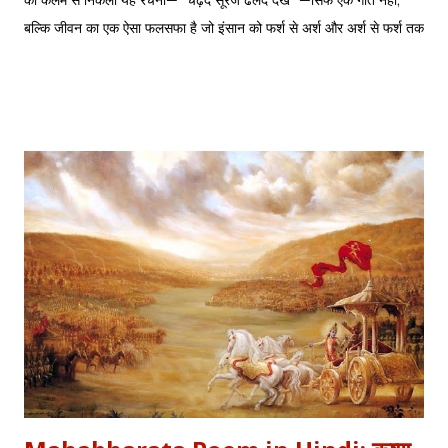
की कलम से निकली यह रचना— "चढ़दे सूरज ढलदे देखे" —सिर्फ एक गीत नहीं,
बल्कि जीवन का एक ऐसा फलसफा है जो इंसान को फर्श से अर्श और अर्श से फर्श तक
के सफर की याद दिलाता है। एक तरफ ढलता हुआ सूरज और दूसरी तरफ जलता
हुआ दीया—वक्त की करवट का प्रतीक। अक्सर जब हम तनम फरसूदा जां पारा
(Tanam Farsooda) जैसी रूहानी रचनाओं को सुनते हैं, तो हमें अहसास होता है
कि इंसान का गुरूर कितना क्षणभंगुर है। बुल्लेशाह का यह कलाम हमें सिखाता है कि
वक्त बदलते देर नहीं लगती। जिस तरह नुसरत फतेह अली खान साहब ने तुम्हें
दिल्लगी भूल जानी पड़ेगी गाकर इश्क़ और इबादत का फर्क समझाया, उसी तरह यह
कलाम हमें 'शुक्र' (Gratitude) का पाठ पढ़ाता है। इस लेख में हम इस कालजयी
रचना के हिंदी बोल (Lyrics), उसके गूढ़ अर्थ और शब्दार्थ को विस्तार से समझेंगे।
...