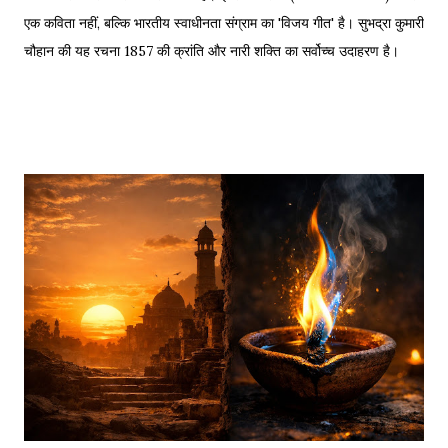
एक कविता नहीं, बल्कि भारतीय स्वाधीनता संग्राम का 'विजय गीत' है। सुभद्रा कुमारी
चौहान की यह रचना 1857 की क्रांति और नारी शक्ति का सर्वोच्च उदाहरण है।
साहित्यशाला (Sahityashala) पर आज हम इस कविता का संपूर्ण पाठ (Full
Text) , Hinglish Transliteration , और गहन विश्लेषण (Detailed
Analysis) प्रस्तुत कर रहे हैं। "बुझा दीप झाँसी का..." – The fierce
defense of Jhansi Fort. यह कविता हमें याद दिलाती है कि कैसे महिलाओं ने
अपनी इच्छा से विद्रोह किया और इतिहास बदल दिया, ठीक वैसे ही जैसे हमने कुछ
औरतों की विद्रोही कहानियों में पढ़ा है। Exam Relevance (UPSC / NET
/ Academic) विषय: 1857 का स्वतंत्रता संग्राम (History) साहित्य: वीर रस
और राष्ट्रीय सांस्कृतिक काव्यधारा (Hindi Literature) महत्व: ...