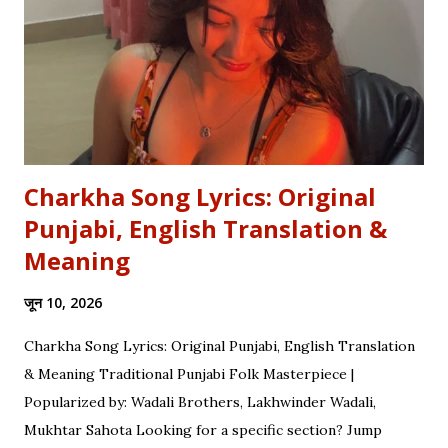
settle that debate once and for all. Whether you are a
student eyeing the lucrative RBI Rajbhasha Adhikari Salary
& Job Profile , a scholar researching Vidyapati...
Charkha Song Lyrics: Original
Punjabi, English Translation &
Meaning
जून 10, 2026
Charkha Song Lyrics: Original Punjabi, English Translation
& Meaning Traditional Punjabi Folk Masterpiece |
Popularized by: Wadali Brothers, Lakhwinder Wadali,
Mukhtar Sahota Looking for a specific section? Jump