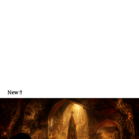
New !!