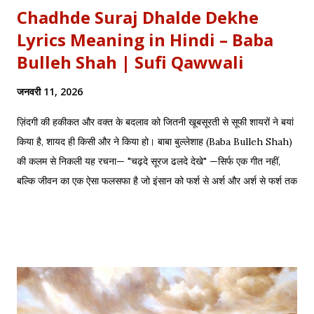
Chadhde Suraj Dhalde Dekhe
Lyrics Meaning in Hindi – Baba
Bulleh Shah | Sufi Qawwali
जनवरी 11, 2026
ज़िंदगी की हकीकत और वक्त के बदलाव को जितनी खूबसूरती से सूफी शायरों ने बयां
किया है, शायद ही किसी और ने किया हो। बाबा बुल्लेशाह (Baba Bulleh Shah)
की कलम से निकली यह रचना— "चढ़दे सूरज ढलदे देखे" —सिर्फ एक गीत नहीं,
बल्कि जीवन का एक ऐसा फलसफा है जो इंसान को फर्श से अर्श और अर्श से फर्श तक
के सफर की याद दिलाता है। एक तरफ ढलता हुआ सूरज और दूसरी तरफ जलता
हुआ दीया—वक्त की करवट का प्रतीक। अक्सर जब हम तनम फरसूदा जां पारा
(Tanam Farsooda) जैसी रूहानी रचनाओं को सुनते हैं, तो हमें अहसास होता है
कि इंसान का गुरूर कितना क्षणभंगुर है। बुल्लेशाह का यह कलाम हमें सिखाता है कि
वक्त बदलते देर नहीं लगती। जिस तरह नुसरत फतेह अली खान साहब ने तुम्हें
दिल्लगी भूल जानी पड़ेगी गाकर इश्क़ और इबादत का फर्क समझाया, उसी तरह यह