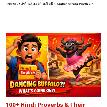
महाभारत पर रोंगटे खड़े कर देने वाली कविता Mahabharata Poem On
Arjuna by Amit Sharma Visual representation of the epic
dialogue between Krishna and Arjuna. This is one of the
most requested Inspirational Hindi Poems based on the
epic conversation between Lord Krishna and Arjuna.
Explore our Best Hindi Poetry Collection for more Veer
Ras Kavitayein. तलवार, धनुष और पैदल सैनिक कुरुक्षेत्र में खड़े हुए, रक्त
पिपासु महारथी इक दूजे सम्मुख अड़े हुए | कई लाख सेना के सम्मुख पांडव पाँच बिचारे
थे, एक तरफ थे योद्धा सब, एक तरफ समय के मारे थे | महा-समर की प्रतिक्षा में सारे
ताक रहे थे जी, और पार्थ के रथ को केशव स्वयं हाँक रहे थे जी || रणभूमि के सभी
नजारे देखन में कुछ खास लगे, माधव ने अर्जुन को देखा, अर्जुन उन्हें उदास लगे | ...
100+ Hindi Proverbs & Their