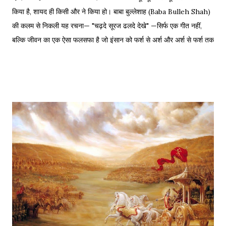
किया है, शायद ही किसी और ने किया हो। बाबा बुल्लेशाह (Baba Bulleh Shah)
की कलम से निकली यह रचना— "चढ़दे सूरज ढलदे देखे" —सिर्फ एक गीत नहीं,
बल्कि जीवन का एक ऐसा फलसफा है जो इंसान को फर्श से अर्श और अर्श से फर्श तक
के सफर की याद दिलाता है। एक तरफ ढलता हुआ सूरज और दूसरी तरफ जलता
हुआ दीया—वक्त की करवट का प्रतीक। अक्सर जब हम तनम फरसूदा जां पारा
(Tanam Farsooda) जैसी रूहानी रचनाओं को सुनते हैं, तो हमें अहसास होता है
कि इंसान का गुरूर कितना क्षणभंगुर है। बुल्लेशाह का यह कलाम हमें सिखाता है कि
वक्त बदलते देर नहीं लगती। जिस तरह नुसरत फतेह अली खान साहब ने तुम्हें
दिल्लगी भूल जानी पड़ेगी गाकर इश्क़ और इबादत का फर्क समझाया, उसी तरह यह
कलाम हमें 'शुक्र' (Gratitude) का पाठ पढ़ाता है। इस लेख में हम इस कालजयी
रचना के हिंदी बोल (Lyrics), उसके गूढ़ अर्थ और शब्दार्थ को विस्तार से समझेंगे।
...