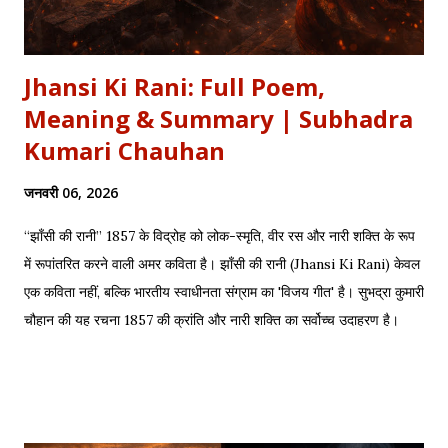
Jhansi Ki Rani: Full Poem,
Meaning & Summary | Subhadra
Kumari Chauhan
जनवरी 06, 2026
“झाँसी की रानी” 1857 के विद्रोह को लोक-स्मृति, वीर रस और नारी शक्ति के रूप
में रूपांतरित करने वाली अमर कविता है। झाँसी की रानी (Jhansi Ki Rani) केवल
एक कविता नहीं, बल्कि भारतीय स्वाधीनता संग्राम का 'विजय गीत' है। सुभद्रा कुमारी
चौहान की यह रचना 1857 की क्रांति और नारी शक्ति का सर्वोच्च उदाहरण है।
साहित्यशाला (Sahityashala) पर आज हम इस कविता का संपूर्ण पाठ (Full
Text) , Hinglish Transliteration , और गहन विश्लेषण (Detailed
Analysis) प्रस्तुत कर रहे हैं। "बुझा दीप झाँसी का..." – The fierce
defense of Jhansi Fort. यह कविता हमें याद दिलाती है कि कैसे महिलाओं ने