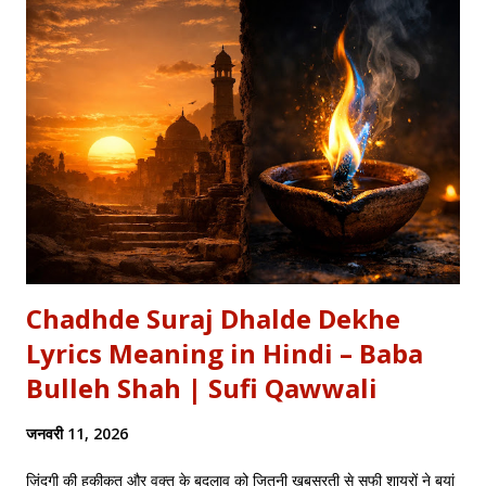
अपनी इच्छा से विद्रोह किया और इतिहास बदल दिया, ठीक वैसे ही जैसे हमने कुछ
औरतों की विद्रोही कहानियों में पढ़ा है। Exam Relevance (UPSC / NET
/ Academic) विषय: 1857 का स्वतंत्रता संग्राम (History) साहित्य: वीर रस
और राष्ट्रीय सांस्कृतिक काव्यधारा (Hindi Literature) महत्व: ...
Chadhde Suraj Dhalde Dekhe
Lyrics Meaning in Hindi – Baba
Bulleh Shah | Sufi Qawwali
जनवरी 11, 2026
ज़िंदगी की हकीकत और वक्त के बदलाव को जितनी खूबसूरती से सूफी शायरों ने बयां