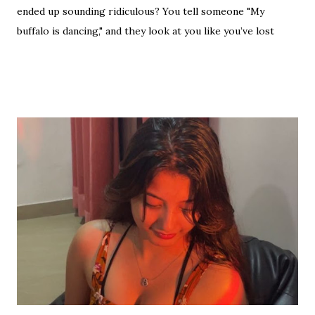
ended up sounding ridiculous? You tell someone "My
buffalo is dancing," and they look at you like you’ve lost
your mind. That is the tragedy of literal translation. To
truly master a language—whether you are analyzing the
Eras of English Literature or cracking a joke in a Delhi
metro—you need the soul of the saying, not just the body.
Stop Saying "My Buffalo is Dancing"! Learn the correct
English equivalents for famous Hindi idioms before your
next exam. In 2010, the internet struggled to find the
meaning of "Sau sonaar ki, ek lohaar ki." We are here to
settle that debate once and for all. Whether you are a
student eyeing the lucrative RBI Rajbhasha Adhikari Salary
& Job Profile , a scholar researching Vidyapati...