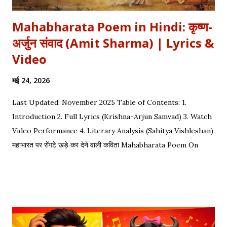
Mahabharata Poem in Hindi: कृष्ण-
अर्जुन संवाद (Amit Sharma) | Lyrics &
Video
मई 24, 2026
Last Updated: November 2025 Table of Contents: 1.
Introduction 2. Full Lyrics (Krishna-Arjun Samvad) 3. Watch
Video Performance 4. Literary Analysis (Sahitya Vishleshan)
महाभारत पर रोंगटे खड़े कर देने वाली कविता Mahabharata Poem On
Arjuna by Amit Sharma Visual representation of the epic
dialogue between Krishna and Arjuna. This is one of the
most requested Inspirational Hindi Poems based on the
epic conversation between Lord Krishna and Arjuna.
Explore our Best Hindi Poetry Collection for more Veer