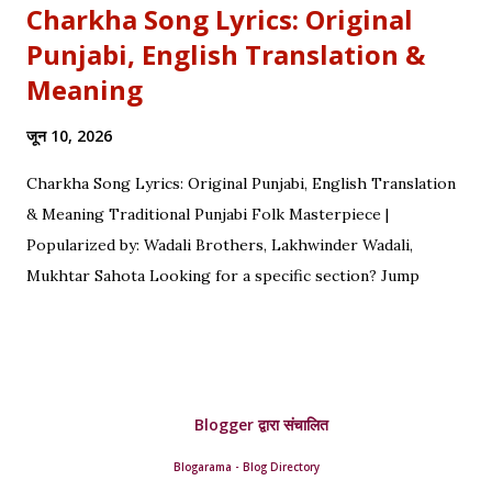
Charkha Song Lyrics: Original
Punjabi, English Translation &
Meaning
जून 10, 2026
Charkha Song Lyrics: Original Punjabi, English Translation
& Meaning Traditional Punjabi Folk Masterpiece |
Popularized by: Wadali Brothers, Lakhwinder Wadali,
Mukhtar Sahota Looking for a specific section? Jump
straight to: ↓ Original Punjabi Lyrics | ↓ Hindi Translation | ↓
English Translation | ↓ Deep Symbolism & Meaning
Complete guide to Charkha lyrics, translations, and deep
poetic explanation. Original Punjabi Lyrics Ve mahiya tere
Blogger द्वारा संचालित
vekhan nu, Chuk charkha gali de vich paanwan, Ve loka
paane main katdi, Tand teriyan yaadan de paanwan. Charkhe
Blogarama - Blog Directory
di oo kar de ole, Yaad teri da tumba bole. Ve nimma nimma