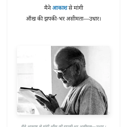
मैने
आकाश
से मांगी
आँख की झपकी-भर असीमता—उधार।
मैने आकाश से मांगी आँख की झपकी-भर असीमता—उधार।