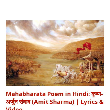
Text) , Hinglish Transliteration , और गहन विश्लेषण (Detailed
Analysis) प्रस्तुत कर रहे हैं। "बुझा दीप झाँसी का..." – The fierce
defense of Jhansi Fort. यह कविता हमें याद दिलाती है कि कैसे महिलाओं ने
अपनी इच्छा से विद्रोह किया और इतिहास बदल दिया, ठीक वैसे ही जैसे हमने कुछ
औरतों की विद्रोही कहानियों में पढ़ा है। Exam Relevance (UPSC / NET
/ Academic) विषय: 1857 का स्वतंत्रता संग्राम (History) साहित्य: वीर रस
और राष्ट्रीय सांस्कृतिक काव्यधारा (Hindi Literature) महत्व: ...
Mahabharata Poem in Hindi: कृष्ण-
अर्जुन संवाद (Amit Sharma) | Lyrics &
Video