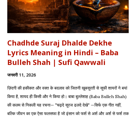
Chadhde Suraj Dhalde Dekhe
Lyrics Meaning in Hindi – Baba
Bulleh Shah | Sufi Qawwali
जनवरी 11, 2026
ज़िंदगी की हकीकत और वक्त के बदलाव को जितनी खूबसूरती से सूफी शायरों ने बयां
किया है, शायद ही किसी और ने किया हो। बाबा बुल्लेशाह (Baba Bulleh Shah)
की कलम से निकली यह रचना— "चढ़दे सूरज ढलदे देखे" —सिर्फ एक गीत नहीं,
बल्कि जीवन का एक ऐसा फलसफा है जो इंसान को फर्श से अर्श और अर्श से फर्श तक
के सफर की याद दिलाता है। एक तरफ ढलता हुआ सूरज और दूसरी तरफ जलता
हुआ दीया—वक्त की करवट का प्रतीक। अक्सर जब हम तनम फरसूदा जां पारा