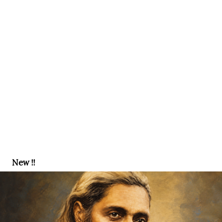
New !!