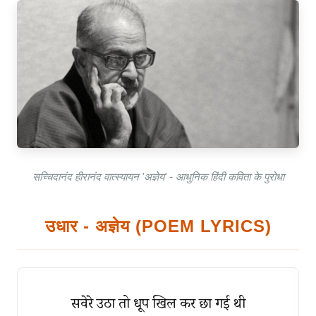
सच्चिदानंद हीरानंद वात्स्यायन 'अज्ञेय' - आधुनिक हिंदी कविता के पुरोधा
उधार - अज्ञेय (POEM LYRICS)
सवेरे उठा तो धूप खिल कर छा गई थी