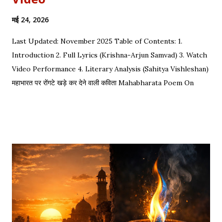
मई 24, 2026
Last Updated: November 2025 Table of Contents: 1.
Introduction 2. Full Lyrics (Krishna-Arjun Samvad) 3. Watch
Video Performance 4. Literary Analysis (Sahitya Vishleshan)
महाभारत पर रोंगटे खड़े कर देने वाली कविता Mahabharata Poem On
Arjuna by Amit Sharma Visual representation of the epic
dialogue between Krishna and Arjuna. This is one of the
most requested Inspirational Hindi Poems based on the
epic conversation between Lord Krishna and Arjuna.
Explore our Best Hindi Poetry Collection for more Veer
Ras Kavitayein. तलवार, धनुष और पैदल सैनिक कुरुक्षेत्र में खड़े हुए, रक्त
पिपासु महारथी इक दूजे सम्मुख अड़े हुए | कई लाख सेना के सम्मुख पांडव पाँच बिचारे
थे, एक तरफ थे योद्धा सब, एक तरफ समय के मारे थे | महा-समर की प्रतिक्षा में सारे
ताक रहे थे जी, और पार्थ के रथ को केशव स्वयं हाँक रहे थे जी || रणभूमि के सभी
नजारे देखन में कुछ खास लगे, माधव ने अर्जुन को देखा, अर्जुन उन्हें उदास लगे | ...