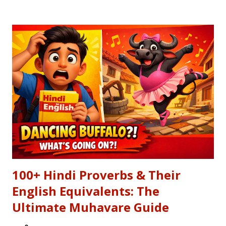
(Tanam Farsooda) जैसी रूहानी रचनाओं को सुनते हैं, तो हमें अहसास होता है
कि इंसान का गुरूर कितना क्षणभंगुर है। बुल्लेशाह का यह कलाम हमें सिखाता है कि
वक्त बदलते देर नहीं लगती। जिस तरह नुसरत फतेह अली खान साहब ने तुम्हें
दिल्लगी भूल जानी पड़ेगी गाकर इश्क़ और इबादत का फर्क समझाया, उसी तरह यह
कलाम हमें 'शुक्र' (Gratitude) का पाठ पढ़ाता है। इस लेख में हम इस कालजयी
रचना के हिंदी बोल (Lyrics), उसके गूढ़ अर्थ और शब्दार्थ को विस्तार से समझेंगे।
...
100+ Hindi Proverbs & Their
English Equivalents: The
Ultimate Muhavare Guide