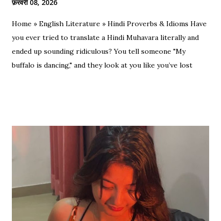
फ़रवरी 08, 2026
Home » English Literature » Hindi Proverbs & Idioms Have
you ever tried to translate a Hindi Muhavara literally and
ended up sounding ridiculous? You tell someone "My
buffalo is dancing," and they look at you like you’ve lost
your mind. That is the tragedy of literal translation. To
truly master a language—whether you are analyzing the
Eras of English Literature or cracking a joke in a Delhi
metro—you need the soul of the saying, not just the body.
Stop Saying "My Buffalo is Dancing"! Learn the correct
English equivalents for famous Hindi idioms before your
next exam. In 2010, the internet struggled to find the
meaning of "Sau sonaar ki, ek lohaar ki." We are here to
settle that debate once and for all. Whether you are a
student eyeing the lucrative RBI Rajbhasha Adhikari Salary
& Job Profile , a scholar researching Vidyapati...