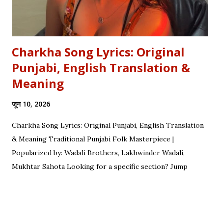
Charkha Song Lyrics: Original
Punjabi, English Translation &
Meaning
जून 10, 2026
Charkha Song Lyrics: Original Punjabi, English Translation
& Meaning Traditional Punjabi Folk Masterpiece |
Popularized by: Wadali Brothers, Lakhwinder Wadali,
Mukhtar Sahota Looking for a specific section? Jump
straight to: ↓ Original Punjabi Lyrics | ↓ Hindi Translation | ↓
English Translation | ↓ Deep Symbolism & Meaning
Complete guide to Charkha lyrics, translations, and deep