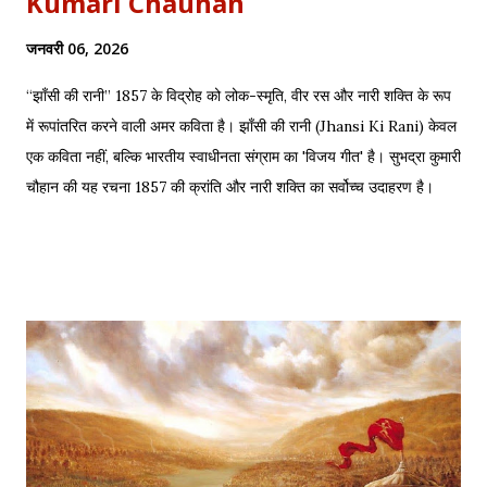
Kumari Chauhan
जनवरी 06, 2026
“झाँसी की रानी” 1857 के विद्रोह को लोक-स्मृति, वीर रस और नारी शक्ति के रूप
में रूपांतरित करने वाली अमर कविता है। झाँसी की रानी (Jhansi Ki Rani) केवल
एक कविता नहीं, बल्कि भारतीय स्वाधीनता संग्राम का 'विजय गीत' है। सुभद्रा कुमारी
चौहान की यह रचना 1857 की क्रांति और नारी शक्ति का सर्वोच्च उदाहरण है।
साहित्यशाला (Sahityashala) पर आज हम इस कविता का संपूर्ण पाठ (Full
Text) , Hinglish Transliteration , और गहन विश्लेषण (Detailed
Analysis) प्रस्तुत कर रहे हैं। "बुझा दीप झाँसी का..." – The fierce
defense of Jhansi Fort. यह कविता हमें याद दिलाती है कि कैसे महिलाओं ने
अपनी इच्छा से विद्रोह किया और इतिहास बदल दिया, ठीक वैसे ही जैसे हमने कुछ
औरतों की विद्रोही कहानियों में पढ़ा है। Exam Relevance (UPSC / NET
/ Academic) विषय: 1857 का स्वतंत्रता संग्राम (History) साहित्य: वीर रस
और राष्ट्रीय सांस्कृतिक काव्यधारा (Hindi Literature) महत्व: ...