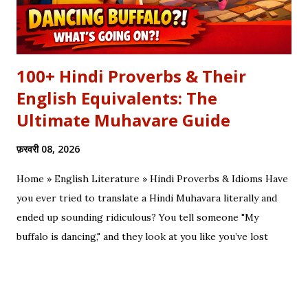
100+ Hindi Proverbs & Their
English Equivalents: The
Ultimate Muhavare Guide
फ़रवरी 08, 2026
Home » English Literature » Hindi Proverbs & Idioms Have
you ever tried to translate a Hindi Muhavara literally and
ended up sounding ridiculous? You tell someone "My
buffalo is dancing," and they look at you like you’ve lost
your mind. That is the tragedy of literal translation. To
truly master a language—whether you are analyzing the
Eras of English Literature or cracking a joke in a Delhi