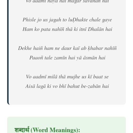
Vo aadmī nayā hai magar sāvdhān hai
Phisle jo us jagah to luḌhakte chale gaye
Ham ko pata nahīñ thā ki itnī Dhalān hai
Dekhe haiñ ham ne daur kaī ab ḳhabar nahīñ
Paaoñ tale zamīn hai yā āsmān hai
Vo aadmī milā thā mujhe us kī baat se
Aisā lagā ki vo bhī bahut be-zabān hai
शब्दार्थ (Word Meanings):