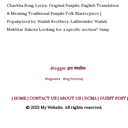
Charkha Song Lyrics: Original Punjabi, English Translation
& Meaning Traditional Punjabi Folk Masterpiece |
Popularized by: Wadali Brothers, Lakhwinder Wadali,
Mukhtar Sahota Looking for a specific section? Jump
straight to: ↓ Original Punjabi Lyrics | ↓ Hindi Translation | ↓
English Translation | ↓ Deep Symbolism & Meaning
Complete guide to Charkha lyrics, translations, and deep
poetic explanation. Original Punjabi Lyrics Ve mahiya tere
Blogger द्वारा संचालित
vekhan nu, Chuk charkha gali de vich paanwan, Ve loka
paane main katdi, Tand teriyan yaadan de paanwan. Charkhe
Blogarama - Blog Directory
di oo kar de ole, Yaad teri da tumba bole. Ve nimma nimma
geet ched ke, Tand kaat di hullare paanwan. Vassan ni de
| HOME
| CONTACT US |
ABOUT US |
DCMA |
GUEST POST |
rahe saure peke, Mainu tere pain pulekhe. Ve hoon mainu
© 2023 My Website. All rights reserved.
das mahiya, Tere baaju kidhar main jaayan. Ho eid aayi, mera
yaar na aaya, Tera ve khair h...