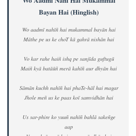
Wo Aadmi Nahi Hai Mukammal
Bayan Hai (Hinglish)
Wo aadmī nahīñ hai mukammal bayān hai
Māthe pe us ke choT kā gahrā nishān hai
Vo kar rahe haiñ ishq pe sanjīda guftugū
Maiñ kyā batāūñ merā kahīñ aur dhyān hai
Sāmān kuchh nahīñ hai phaTe-hāl hai magar
Jhole meñ us ke paas koī samvidhān hai
Us sar-phire ko yuuñ nahīñ bahlā sakeñge
aap