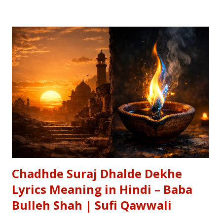
most requested Inspirational Hindi Poems based on the
epic conversation between Lord Krishna and Arjuna.
Explore our Best Hindi Poetry Collection for more Veer
Ras Kavitayein. तलवार, धनुष और पैदल सैनिक कुरुक्षेत्र में खड़े हुए, रक्त
पिपासु महारथी इक दूजे सम्मुख अड़े हुए | कई लाख सेना के सम्मुख पांडव पाँच बिचारे
थे, एक तरफ थे योद्धा सब, एक तरफ समय के मारे थे | महा-समर की प्रतिक्षा में सारे
ताक रहे थे जी, और पार्थ के रथ को केशव स्वयं हाँक रहे थे जी || रणभूमि के सभी
नजारे देखन में कुछ खास लगे, माधव ने अर्जुन को देखा, अर्जुन उन्हें उदास लगे | ...
Chadhde Suraj Dhalde Dekhe
Lyrics Meaning in Hindi – Baba
Bulleh Shah | Sufi Qawwali