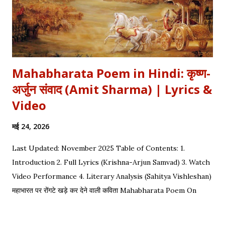
Mahabharata Poem in Hindi: कृष्ण-
अर्जुन संवाद (Amit Sharma) | Lyrics &
Video
मई 24, 2026
Last Updated: November 2025 Table of Contents: 1.
Introduction 2. Full Lyrics (Krishna-Arjun Samvad) 3. Watch
Video Performance 4. Literary Analysis (Sahitya Vishleshan)
महाभारत पर रोंगटे खड़े कर देने वाली कविता Mahabharata Poem On
Arjuna by Amit Sharma Visual representation of the epic
dialogue between Krishna and Arjuna. This is one of the