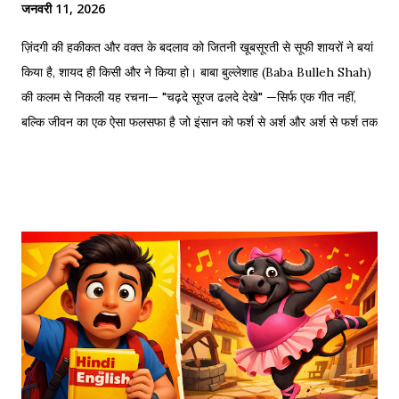
जनवरी 11, 2026
ज़िंदगी की हकीकत और वक्त के बदलाव को जितनी खूबसूरती से सूफी शायरों ने बयां
किया है, शायद ही किसी और ने किया हो। बाबा बुल्लेशाह (Baba Bulleh Shah)
की कलम से निकली यह रचना— "चढ़दे सूरज ढलदे देखे" —सिर्फ एक गीत नहीं,
बल्कि जीवन का एक ऐसा फलसफा है जो इंसान को फर्श से अर्श और अर्श से फर्श तक
के सफर की याद दिलाता है। एक तरफ ढलता हुआ सूरज और दूसरी तरफ जलता
हुआ दीया—वक्त की करवट का प्रतीक। अक्सर जब हम तनम फरसूदा जां पारा
(Tanam Farsooda) जैसी रूहानी रचनाओं को सुनते हैं, तो हमें अहसास होता है
कि इंसान का गुरूर कितना क्षणभंगुर है। बुल्लेशाह का यह कलाम हमें सिखाता है कि
वक्त बदलते देर नहीं लगती। जिस तरह नुसरत फतेह अली खान साहब ने तुम्हें
दिल्लगी भूल जानी पड़ेगी गाकर इश्क़ और इबादत का फर्क समझाया, उसी तरह यह
कलाम हमें 'शुक्र' (Gratitude) का पाठ पढ़ाता है। इस लेख में हम इस कालजयी
रचना के हिंदी बोल (Lyrics), उसके गूढ़ अर्थ और शब्दार्थ को विस्तार से समझेंगे।
...