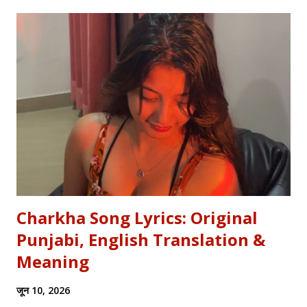
metro—you need the soul of the saying, not just the body.
Stop Saying "My Buffalo is Dancing"! Learn the correct
English equivalents for famous Hindi idioms before your
next exam. In 2010, the internet struggled to find the
meaning of "Sau sonaar ki, ek lohaar ki." We are here to
settle that debate once and for all. Whether you are a
student eyeing the lucrative RBI Rajbhasha Adhikari Salary
& Job Profile , a scholar researching Vidyapati...
Charkha Song Lyrics: Original
Punjabi, English Translation &
Meaning
जून 10, 2026