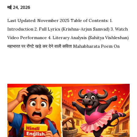
मई 24, 2026
Last Updated: November 2025 Table of Contents: 1.
Introduction 2. Full Lyrics (Krishna-Arjun Samvad) 3. Watch
Video Performance 4. Literary Analysis (Sahitya Vishleshan)
महाभारत पर रोंगटे खड़े कर देने वाली कविता Mahabharata Poem On
Arjuna by Amit Sharma Visual representation of the epic
dialogue between Krishna and Arjuna. This is one of the
most requested Inspirational Hindi Poems based on the
epic conversation between Lord Krishna and Arjuna.
Explore our Best Hindi Poetry Collection for more Veer
Ras Kavitayein. तलवार, धनुष और पैदल सैनिक कुरुक्षेत्र में खड़े हुए, रक्त
पिपासु महारथी इक दूजे सम्मुख अड़े हुए | कई लाख सेना के सम्मुख पांडव पाँच बिचारे
थे, एक तरफ थे योद्धा सब, एक तरफ समय के मारे थे | महा-समर की प्रतिक्षा में सारे
ताक रहे थे जी, और पार्थ के रथ को केशव स्वयं हाँक रहे थे जी || रणभूमि के सभी
नजारे देखन में कुछ खास लगे, माधव ने अर्जुन को देखा, अर्जुन उन्हें उदास लगे | ...