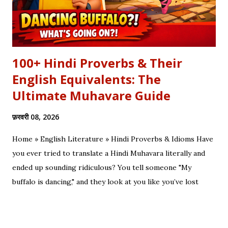
100+ Hindi Proverbs & Their
English Equivalents: The
Ultimate Muhavare Guide
फ़रवरी 08, 2026
Home » English Literature » Hindi Proverbs & Idioms Have
you ever tried to translate a Hindi Muhavara literally and
ended up sounding ridiculous? You tell someone "My
buffalo is dancing," and they look at you like you’ve lost
your mind. That is the tragedy of literal translation. To
truly master a language—whether you are analyzing the
Eras of English Literature or cracking a joke in a Delhi