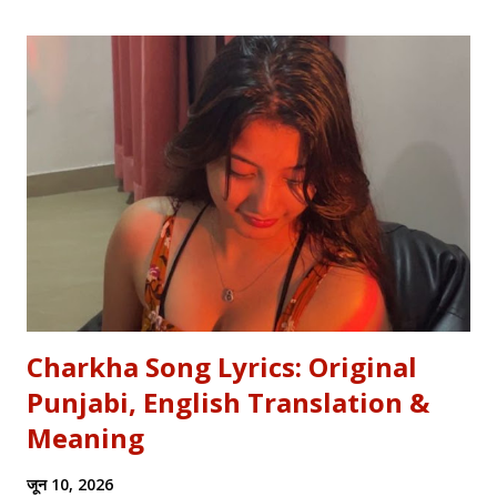
metro—you need the soul of the saying, not just the body.
Stop Saying "My Buffalo is Dancing"! Learn the correct
English equivalents for famous Hindi idioms before your
next exam. In 2010, the internet struggled to find the
meaning of "Sau sonaar ki, ek lohaar ki." We are here to
settle that debate once and for all. Whether you are a
student eyeing the lucrative RBI Rajbhasha Adhikari Salary
& Job Profile , a scholar researching Vidyapati...
Charkha Song Lyrics: Original
Punjabi, English Translation &
Meaning
जून 10, 2026