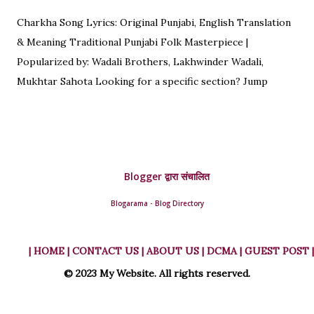
Charkha Song Lyrics: Original Punjabi, English Translation
& Meaning Traditional Punjabi Folk Masterpiece |
Popularized by: Wadali Brothers, Lakhwinder Wadali,
Mukhtar Sahota Looking for a specific section? Jump
straight to: ↓ Original Punjabi Lyrics | ↓ Hindi Translation | ↓
English Translation | ↓ Deep Symbolism & Meaning
Complete guide to Charkha lyrics, translations, and deep
poetic explanation. Original Punjabi Lyrics Ve mahiya tere
Blogger द्वारा संचालित
vekhan nu, Chuk charkha gali de vich paanwan, Ve loka
paane main katdi, Tand teriyan yaadan de paanwan. Charkhe
Blogarama - Blog Directory
di oo kar de ole, Yaad teri da tumba bole. Ve nimma nimma
geet ched ke, Tand kaat di hullare paanwan. Vassan ni de
| HOME
| CONTACT US |
ABOUT US |
DCMA |
GUEST POST |
rahe saure peke, Mainu tere pain pulekhe. Ve hoon mainu
© 2023 My Website. All rights reserved.
das mahiya, Tere baaju kidhar main jaayan. Ho eid aayi, mera
yaar na aaya, Tera ve khair h...