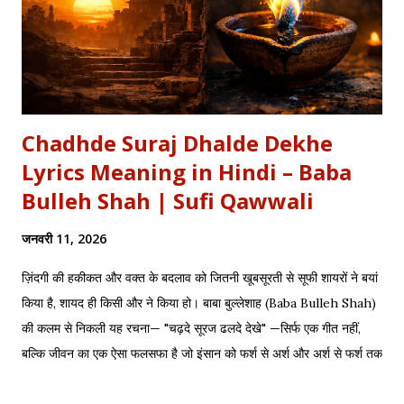
Chadhde Suraj Dhalde Dekhe
Lyrics Meaning in Hindi – Baba
Bulleh Shah | Sufi Qawwali
जनवरी 11, 2026
ज़िंदगी की हकीकत और वक्त के बदलाव को जितनी खूबसूरती से सूफी शायरों ने बयां
किया है, शायद ही किसी और ने किया हो। बाबा बुल्लेशाह (Baba Bulleh Shah)
की कलम से निकली यह रचना— "चढ़दे सूरज ढलदे देखे" —सिर्फ एक गीत नहीं,
बल्कि जीवन का एक ऐसा फलसफा है जो इंसान को फर्श से अर्श और अर्श से फर्श तक
के सफर की याद दिलाता है। एक तरफ ढलता हुआ सूरज और दूसरी तरफ जलता