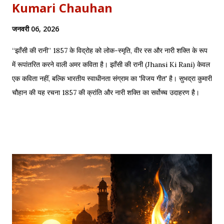
Kumari Chauhan
जनवरी 06, 2026
“झाँसी की रानी” 1857 के विद्रोह को लोक-स्मृति, वीर रस और नारी शक्ति के रूप
में रूपांतरित करने वाली अमर कविता है। झाँसी की रानी (Jhansi Ki Rani) केवल
एक कविता नहीं, बल्कि भारतीय स्वाधीनता संग्राम का 'विजय गीत' है। सुभद्रा कुमारी
चौहान की यह रचना 1857 की क्रांति और नारी शक्ति का सर्वोच्च उदाहरण है।
साहित्यशाला (Sahityashala) पर आज हम इस कविता का संपूर्ण पाठ (Full
Text) , Hinglish Transliteration , और गहन विश्लेषण (Detailed
Analysis) प्रस्तुत कर रहे हैं। "बुझा दीप झाँसी का..." – The fierce
defense of Jhansi Fort. यह कविता हमें याद दिलाती है कि कैसे महिलाओं ने
अपनी इच्छा से विद्रोह किया और इतिहास बदल दिया, ठीक वैसे ही जैसे हमने कुछ
औरतों की विद्रोही कहानियों में पढ़ा है। Exam Relevance (UPSC / NET
/ Academic) विषय: 1857 का स्वतंत्रता संग्राम (History) साहित्य: वीर रस
और राष्ट्रीय सांस्कृतिक काव्यधारा (Hindi Literature) महत्व: ...