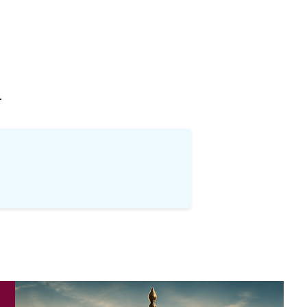
खोज
…