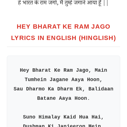
हे भारत के राम जगो, मैं तुम्हे जगाने आया हूँ ||
HEY BHARAT KE RAM JAGO
LYRICS IN ENGLISH (HINGLISH)
Hey Bharat Ke Ram Jago, Main
Tumhein Jagane Aaya Hoon,
Sau Dharmo Ka Dharm Ek, Balidaan
Batane Aaya Hoon.
Suno Himalay Kaid Hua Hai,
Dushman Ki Janjeeron Mein,