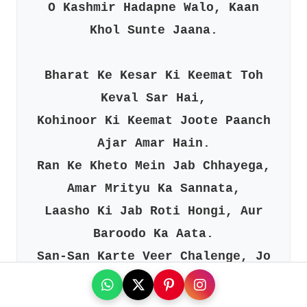
O Kashmir Hadapne Walo, Kaan
Khol Sunte Jaana.
Bharat Ke Kesar Ki Keemat Toh
Keval Sar Hai,
Kohinoor Ki Keemat Joote Paanch
Ajar Amar Hain.
Ran Ke Kheto Mein Jab Chhayega,
Amar Mrityu Ka Sannata,
Laasho Ki Jab Roti Hongi, Aur
Baroodo Ka Aata.
San-San Karte Veer Chalenge, Jo
Baami Se Phan Wala,
Phir Chahe Peking Ho, Ya