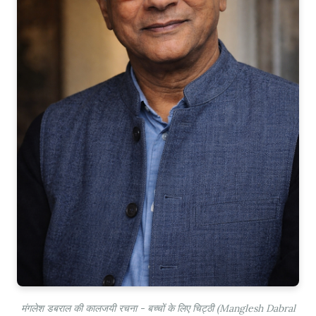
मंगलेश डबराल की कालजयी रचना - बच्चों के लिए चिट्ठी (Manglesh Dabral