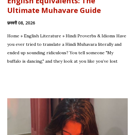
English Equivalents: The
Ultimate Muhavare Guide
फ़रवरी 08, 2026
Home » English Literature » Hindi Proverbs & Idioms Have
you ever tried to translate a Hindi Muhavara literally and
ended up sounding ridiculous? You tell someone "My
buffalo is dancing," and they look at you like you’ve lost
your mind. That is the tragedy of literal translation. To
truly master a language—whether you are analyzing the
Eras of English Literature or cracking a joke in a Delhi
metro—you need the soul of the saying, not just the body.
Stop Saying "My Buffalo is Dancing"! Learn the correct
English equivalents for famous Hindi idioms before your
next exam. In 2010, the internet struggled to find the
meaning of "Sau sonaar ki, ek lohaar ki." We are here to