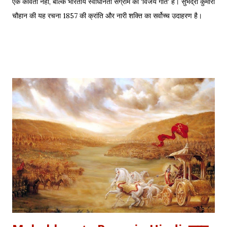
एक कविता नहीं, बल्कि भारतीय स्वाधीनता संग्राम का 'विजय गीत' है। सुभद्रा कुमारी
चौहान की यह रचना 1857 की क्रांति और नारी शक्ति का सर्वोच्च उदाहरण है।
साहित्यशाला (Sahityashala) पर आज हम इस कविता का संपूर्ण पाठ (Full
Text) , Hinglish Transliteration , और गहन विश्लेषण (Detailed
Analysis) प्रस्तुत कर रहे हैं। "बुझा दीप झाँसी का..." – The fierce
defense of Jhansi Fort. यह कविता हमें याद दिलाती है कि कैसे महिलाओं ने
अपनी इच्छा से विद्रोह किया और इतिहास बदल दिया, ठीक वैसे ही जैसे हमने कुछ
औरतों की विद्रोही कहानियों में पढ़ा है। Exam Relevance (UPSC / NET
/ Academic) विषय: 1857 का स्वतंत्रता संग्राम (History) साहित्य: वीर रस
और राष्ट्रीय सांस्कृतिक काव्यधारा (Hindi Literature) महत्व: ...