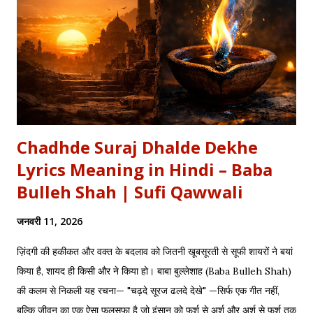
थे, एक तरफ थे योद्धा सब, एक तरफ समय के मारे थे | महा-समर की प्रतिक्षा में सारे
ताक रहे थे जी, और पार्थ के रथ को केशव स्वयं हाँक रहे थे जी || रणभूमि के सभी
नजारे देखन में कुछ खास लगे, माधव ने अर्जुन को देखा, अर्जुन उन्हें उदास लगे | ...
Chadhde Suraj Dhalde Dekhe
Lyrics Meaning in Hindi – Baba
Bulleh Shah | Sufi Qawwali
जनवरी 11, 2026
ज़िंदगी की हकीकत और वक्त के बदलाव को जितनी खूबसूरती से सूफी शायरों ने बयां
किया है, शायद ही किसी और ने किया हो। बाबा बुल्लेशाह (Baba Bulleh Shah)
की कलम से निकली यह रचना— "चढ़दे सूरज ढलदे देखे" —सिर्फ एक गीत नहीं,
बल्कि जीवन का एक ऐसा फलसफा है जो इंसान को फर्श से अर्श और अर्श से फर्श तक