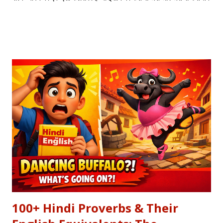
के सफर की याद दिलाता है। एक तरफ ढलता हुआ सूरज और दूसरी तरफ जलता
हुआ दीया—वक्त की करवट का प्रतीक। अक्सर जब हम तनम फरसूदा जां पारा
(Tanam Farsooda) जैसी रूहानी रचनाओं को सुनते हैं, तो हमें अहसास होता है
कि इंसान का गुरूर कितना क्षणभंगुर है। बुल्लेशाह का यह कलाम हमें सिखाता है कि
वक्त बदलते देर नहीं लगती। जिस तरह नुसरत फतेह अली खान साहब ने तुम्हें
दिल्लगी भूल जानी पड़ेगी गाकर इश्क़ और इबादत का फर्क समझाया, उसी तरह यह
कलाम हमें 'शुक्र' (Gratitude) का पाठ पढ़ाता है। इस लेख में हम इस कालजयी
रचना के हिंदी बोल (Lyrics), उसके गूढ़ अर्थ और शब्दार्थ को विस्तार से समझेंगे।
...
100+ Hindi Proverbs & Their