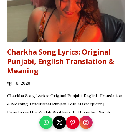
settle that debate once and for all. Whether you are a
student eyeing the lucrative RBI Rajbhasha Adhikari Salary
& Job Profile , a scholar researching Vidyapati...
Charkha Song Lyrics: Original
Punjabi, English Translation &
Meaning
जून 10, 2026
Charkha Song Lyrics: Original Punjabi, English Translation
& Meaning Traditional Punjabi Folk Masterpiece |
Popularized by: Wadali Brothers, Lakhwinder Wadali,
Mukhtar Sahota Looking for a specific section? Jump
straight to: ↓ Original Punjabi Lyrics | ↓ Hindi Translation | ↓