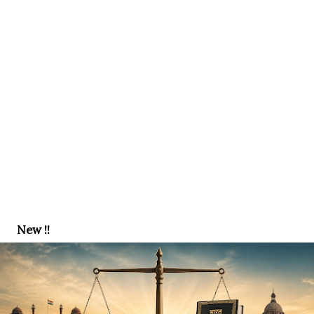
New !!