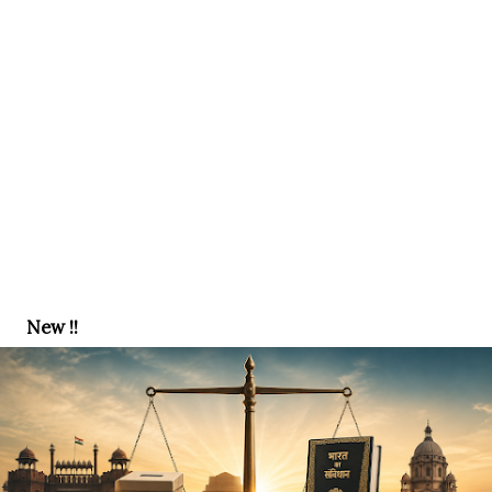
New !!