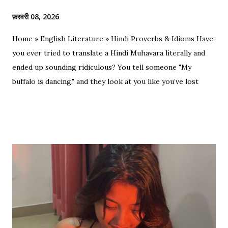
फ़रवरी 08, 2026
Home » English Literature » Hindi Proverbs & Idioms Have
you ever tried to translate a Hindi Muhavara literally and
ended up sounding ridiculous? You tell someone "My
buffalo is dancing," and they look at you like you’ve lost
your mind. That is the tragedy of literal translation. To
truly master a language—whether you are analyzing the
Eras of English Literature or cracking a joke in a Delhi
metro—you need the soul of the saying, not just the body.
Stop Saying "My Buffalo is Dancing"! Learn the correct
English equivalents for famous Hindi idioms before your
next exam. In 2010, the internet struggled to find the
meaning of "Sau sonaar ki, ek lohaar ki." We are here to
settle that debate once and for all. Whether you are a
student eyeing the lucrative RBI Rajbhasha Adhikari Salary