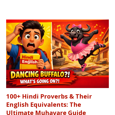
हुआ दीया—वक्त की करवट का प्रतीक। अक्सर जब हम तनम फरसूदा जां पारा
(Tanam Farsooda) जैसी रूहानी रचनाओं को सुनते हैं, तो हमें अहसास होता है
कि इंसान का गुरूर कितना क्षणभंगुर है। बुल्लेशाह का यह कलाम हमें सिखाता है कि
वक्त बदलते देर नहीं लगती। जिस तरह नुसरत फतेह अली खान साहब ने तुम्हें
दिल्लगी भूल जानी पड़ेगी गाकर इश्क़ और इबादत का फर्क समझाया, उसी तरह यह
कलाम हमें 'शुक्र' (Gratitude) का पाठ पढ़ाता है। इस लेख में हम इस कालजयी
रचना के हिंदी बोल (Lyrics), उसके गूढ़ अर्थ और शब्दार्थ को विस्तार से समझेंगे।
...
100+ Hindi Proverbs & Their
English Equivalents: The
Ultimate Muhavare Guide