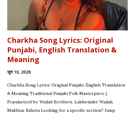
& Job Profile , a scholar researching Vidyapati...
Charkha Song Lyrics: Original
Punjabi, English Translation &
Meaning
जून 10, 2026
Charkha Song Lyrics: Original Punjabi, English Translation
& Meaning Traditional Punjabi Folk Masterpiece |
Popularized by: Wadali Brothers, Lakhwinder Wadali,
Mukhtar Sahota Looking for a specific section? Jump
straight to: ↓ Original Punjabi Lyrics | ↓ Hindi Translation | ↓
English Translation | ↓ Deep Symbolism & Meaning