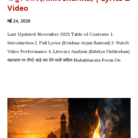
Video
मई 24, 2026
Last Updated: November 2025 Table of Contents: 1.
Introduction 2. Full Lyrics (Krishna-Arjun Samvad) 3. Watch
Video Performance 4. Literary Analysis (Sahitya Vishleshan)
महाभारत पर रोंगटे खड़े कर देने वाली कविता Mahabharata Poem On
Arjuna by Amit Sharma Visual representation of the epic
dialogue between Krishna and Arjuna. This is one of the
most requested Inspirational Hindi Poems based on the
epic conversation between Lord Krishna and Arjuna.
Explore our Best Hindi Poetry Collection for more Veer
Ras Kavitayein. तलवार, धनुष और पैदल सैनिक कुरुक्षेत्र में खड़े हुए, रक्त
पिपासु महारथी इक दूजे सम्मुख अड़े हुए | कई लाख सेना के सम्मुख पांडव पाँच बिचारे
थे, एक तरफ थे योद्धा सब, एक तरफ समय के मारे थे | महा-समर की प्रतिक्षा में सारे
ताक रहे थे जी, और पार्थ के रथ को केशव स्वयं हाँक रहे थे जी || रणभूमि के सभी