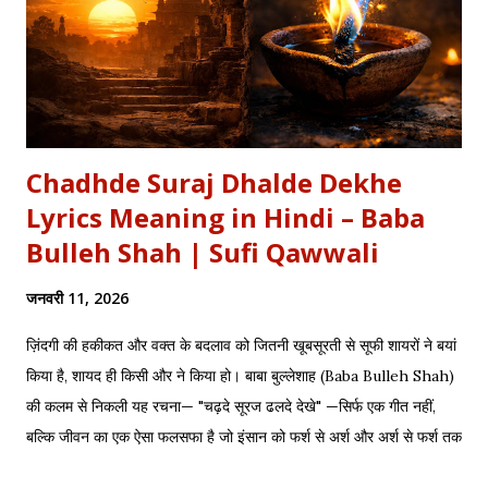
नजारे देखन में कुछ खास लगे, माधव ने अर्जुन को देखा, अर्जुन उन्हें उदास लगे | ...
Chadhde Suraj Dhalde Dekhe
Lyrics Meaning in Hindi – Baba
Bulleh Shah | Sufi Qawwali
जनवरी 11, 2026
ज़िंदगी की हकीकत और वक्त के बदलाव को जितनी खूबसूरती से सूफी शायरों ने बयां
किया है, शायद ही किसी और ने किया हो। बाबा बुल्लेशाह (Baba Bulleh Shah)
की कलम से निकली यह रचना— "चढ़दे सूरज ढलदे देखे" —सिर्फ एक गीत नहीं,
बल्कि जीवन का एक ऐसा फलसफा है जो इंसान को फर्श से अर्श और अर्श से फर्श तक
के सफर की याद दिलाता है। एक तरफ ढलता हुआ सूरज और दूसरी तरफ जलता