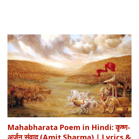
साहित्यशाला (Sahityashala) पर आज हम इस कविता का संपूर्ण पाठ (Full
Text) , Hinglish Transliteration , और गहन विश्लेषण (Detailed
Analysis) प्रस्तुत कर रहे हैं। "बुझा दीप झाँसी का..." – The fierce
defense of Jhansi Fort. यह कविता हमें याद दिलाती है कि कैसे महिलाओं ने
अपनी इच्छा से विद्रोह किया और इतिहास बदल दिया, ठीक वैसे ही जैसे हमने कुछ
औरतों की विद्रोही कहानियों में पढ़ा है। Exam Relevance (UPSC / NET
/ Academic) विषय: 1857 का स्वतंत्रता संग्राम (History) साहित्य: वीर रस
और राष्ट्रीय सांस्कृतिक काव्यधारा (Hindi Literature) महत्व: ...
Mahabharata Poem in Hindi: कृष्ण-
अर्जुन संवाद (Amit Sharma) | Lyrics &