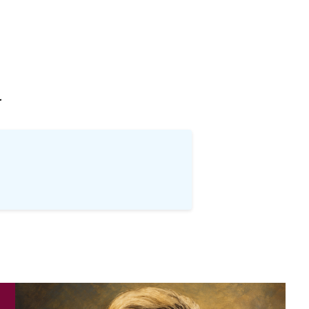
खोज
…