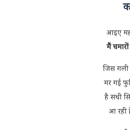
क
आइए म
मैं चमार
जिस गली म
मर गई फुल
है सधी स
आ रही 