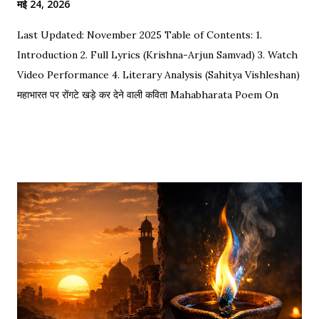
मई 24, 2026
Last Updated: November 2025 Table of Contents: 1.
Introduction 2. Full Lyrics (Krishna-Arjun Samvad) 3. Watch
Video Performance 4. Literary Analysis (Sahitya Vishleshan)
महाभारत पर रोंगटे खड़े कर देने वाली कविता Mahabharata Poem On
Arjuna by Amit Sharma Visual representation of the epic
dialogue between Krishna and Arjuna. This is one of the
most requested Inspirational Hindi Poems based on the
epic conversation between Lord Krishna and Arjuna.
Explore our Best Hindi Poetry Collection for more Veer
Ras Kavitayein. तलवार, धनुष और पैदल सैनिक कुरुक्षेत्र में खड़े हुए, रक्त
पिपासु महारथी इक दूजे सम्मुख अड़े हुए | कई लाख सेना के सम्मुख पांडव पाँच बिचारे
थे, एक तरफ थे योद्धा सब, एक तरफ समय के मारे थे | महा-समर की प्रतिक्षा में सारे
ताक रहे थे जी, और पार्थ के रथ को केशव स्वयं हाँक रहे थे जी || रणभूमि के सभी
नजारे देखन में कुछ खास लगे, माधव ने अर्जुन को देखा, अर्जुन उन्हें उदास लगे | ...