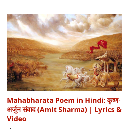
Analysis) प्रस्तुत कर रहे हैं। "बुझा दीप झाँसी का..." – The fierce
defense of Jhansi Fort. यह कविता हमें याद दिलाती है कि कैसे महिलाओं ने
अपनी इच्छा से विद्रोह किया और इतिहास बदल दिया, ठीक वैसे ही जैसे हमने कुछ
औरतों की विद्रोही कहानियों में पढ़ा है। Exam Relevance (UPSC / NET
/ Academic) विषय: 1857 का स्वतंत्रता संग्राम (History) साहित्य: वीर रस
और राष्ट्रीय सांस्कृतिक काव्यधारा (Hindi Literature) महत्व: ...
Mahabharata Poem in Hindi: कृष्ण-
अर्जुन संवाद (Amit Sharma) | Lyrics &
Video