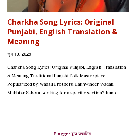
Charkha Song Lyrics: Original
Punjabi, English Translation &
Meaning
जून 10, 2026
Charkha Song Lyrics: Original Punjabi, English Translation
& Meaning Traditional Punjabi Folk Masterpiece |
Popularized by: Wadali Brothers, Lakhwinder Wadali,
Mukhtar Sahota Looking for a specific section? Jump
straight to: ↓ Original Punjabi Lyrics | ↓ Hindi Translation | ↓
English Translation | ↓ Deep Symbolism & Meaning
Complete guide to Charkha lyrics, translations, and deep
poetic explanation. Original Punjabi Lyrics Ve mahiya tere
Blogger द्वारा संचालित
vekhan nu, Chuk charkha gali de vich paanwan, Ve loka