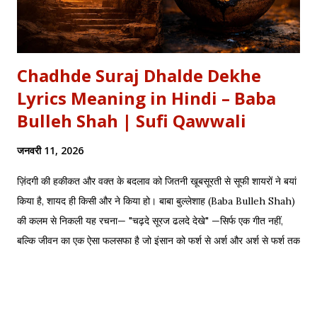
Chadhde Suraj Dhalde Dekhe
Lyrics Meaning in Hindi – Baba
Bulleh Shah | Sufi Qawwali
जनवरी 11, 2026
ज़िंदगी की हकीकत और वक्त के बदलाव को जितनी खूबसूरती से सूफी शायरों ने बयां
किया है, शायद ही किसी और ने किया हो। बाबा बुल्लेशाह (Baba Bulleh Shah)
की कलम से निकली यह रचना— "चढ़दे सूरज ढलदे देखे" —सिर्फ एक गीत नहीं,
बल्कि जीवन का एक ऐसा फलसफा है जो इंसान को फर्श से अर्श और अर्श से फर्श तक
के सफर की याद दिलाता है। एक तरफ ढलता हुआ सूरज और दूसरी तरफ जलता
हुआ दीया—वक्त की करवट का प्रतीक। अक्सर जब हम तनम फरसूदा जां पारा
(Tanam Farsooda) जैसी रूहानी रचनाओं को सुनते हैं, तो हमें अहसास होता है