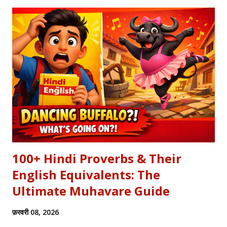
कि इंसान का गुरूर कितना क्षणभंगुर है। बुल्लेशाह का यह कलाम हमें सिखाता है कि
वक्त बदलते देर नहीं लगती। जिस तरह नुसरत फतेह अली खान साहब ने तुम्हें
दिल्लगी भूल जानी पड़ेगी गाकर इश्क़ और इबादत का फर्क समझाया, उसी तरह यह
कलाम हमें 'शुक्र' (Gratitude) का पाठ पढ़ाता है। इस लेख में हम इस कालजयी
रचना के हिंदी बोल (Lyrics), उसके गूढ़ अर्थ और शब्दार्थ को विस्तार से समझेंगे।
...
100+ Hindi Proverbs & Their
English Equivalents: The
Ultimate Muhavare Guide
फ़रवरी 08, 2026