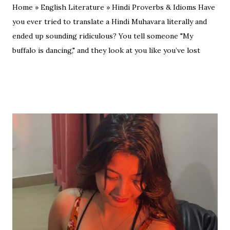
Home » English Literature » Hindi Proverbs & Idioms Have
you ever tried to translate a Hindi Muhavara literally and
ended up sounding ridiculous? You tell someone "My
buffalo is dancing," and they look at you like you’ve lost
your mind. That is the tragedy of literal translation. To
truly master a language—whether you are analyzing the
Eras of English Literature or cracking a joke in a Delhi
metro—you need the soul of the saying, not just the body.
Stop Saying "My Buffalo is Dancing"! Learn the correct
English equivalents for famous Hindi idioms before your
next exam. In 2010, the internet struggled to find the
meaning of "Sau sonaar ki, ek lohaar ki." We are here to
settle that debate once and for all. Whether you are a
student eyeing the lucrative RBI Rajbhasha Adhikari Salary
& Job Profile , a scholar researching Vidyapati...