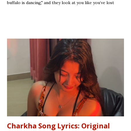
buffalo is dancing," and they look at you like you’ve lost
your mind. That is the tragedy of literal translation. To
truly master a language—whether you are analyzing the
Eras of English Literature or cracking a joke in a Delhi
metro—you need the soul of the saying, not just the body.
Stop Saying "My Buffalo is Dancing"! Learn the correct
English equivalents for famous Hindi idioms before your
next exam. In 2010, the internet struggled to find the
meaning of "Sau sonaar ki, ek lohaar ki." We are here to
settle that debate once and for all. Whether you are a
student eyeing the lucrative RBI Rajbhasha Adhikari Salary
& Job Profile , a scholar researching Vidyapati...
Charkha Song Lyrics: Original