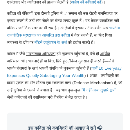
एकांतवाद और व्यक्तिवाद की झलक मिलती है (
अज्ञेय की कविताएँ पढ़ें
)।
कविता की पंक्तियाँ "इस दोरूपी दुनिया में..." समाज की उस दोहरी मानसिकता पर
प्रहार करती हैं जहाँ लोग चेहरे पर चेहरा लगाए घूमते हैं। यह केवल सामाजिक नहीं
बल्कि राजनीतिक स्तर पर भी सच है। अंग्रेजी में इसका सटीक वर्णन आप
भारतीय
राजनीतिक भ्रष्टाचार पर आधारित इस कविता
में देख सकते हैं, या फिर शिक्षा
व्यवस्था के ढोंग पर
मॉडर्न एजुकेशन के अर्थ
को टटोल सकते हैं।
जीवन में जैसे
भावनात्मक अस्थिरता
हमें नुकसान पहुँचाती है, वैसे ही
आर्थिक
अस्थिरता
भी। भावनाएं हों या वित्त, छिपे हुए लीकेज नुकसान ही करते हैं—जैसे
आपके रोज़मर्रा के खर्च आपकी संपत्ति को नुकसान पहुंचाते हैं (
जानें 10 Everyday
Expenses Quietly Sabotaging Your Wealth
)। अंततः, कवयित्री का
वापस एकांत की ओर लौटना एक रक्षात्मक तंत्र (Defense Mechanism) है, जो
उन्हें दुनिया के छलावे से बचाता है। यह भाव कुछ-कुछ
"मैं नहीं आया तुम्हारे द्वार"
जैसी कविताओं की स्वाभिमान भरी विरक्ति से मेल खाता है।
इस कविता को कवयित्री की आवाज़ में सुनें 🎧