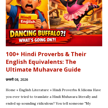
थे, एक तरफ थे योद्धा सब, एक तरफ समय के मारे थे | महा-समर की प्रतिक्षा में सारे
ताक रहे थे जी, और पार्थ के रथ को केशव स्वयं हाँक रहे थे जी || रणभूमि के सभी
नजारे देखन में कुछ खास लगे, माधव ने अर्जुन को देखा, अर्जुन उन्हें उदास लगे | ...
100+ Hindi Proverbs & Their
English Equivalents: The
Ultimate Muhavare Guide
फ़रवरी 08, 2026
Home » English Literature » Hindi Proverbs & Idioms Have
you ever tried to translate a Hindi Muhavara literally and
ended up sounding ridiculous? You tell someone "My