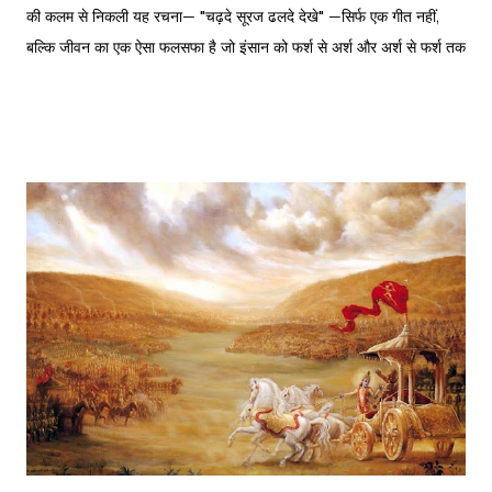
की कलम से निकली यह रचना— "चढ़दे सूरज ढलदे देखे" —सिर्फ एक गीत नहीं,
बल्कि जीवन का एक ऐसा फलसफा है जो इंसान को फर्श से अर्श और अर्श से फर्श तक
के सफर की याद दिलाता है। एक तरफ ढलता हुआ सूरज और दूसरी तरफ जलता
हुआ दीया—वक्त की करवट का प्रतीक। अक्सर जब हम तनम फरसूदा जां पारा
(Tanam Farsooda) जैसी रूहानी रचनाओं को सुनते हैं, तो हमें अहसास होता है
कि इंसान का गुरूर कितना क्षणभंगुर है। बुल्लेशाह का यह कलाम हमें सिखाता है कि
वक्त बदलते देर नहीं लगती। जिस तरह नुसरत फतेह अली खान साहब ने तुम्हें
दिल्लगी भूल जानी पड़ेगी गाकर इश्क़ और इबादत का फर्क समझाया, उसी तरह यह
कलाम हमें 'शुक्र' (Gratitude) का पाठ पढ़ाता है। इस लेख में हम इस कालजयी
रचना के हिंदी बोल (Lyrics), उसके गूढ़ अर्थ और शब्दार्थ को विस्तार से समझेंगे।
...