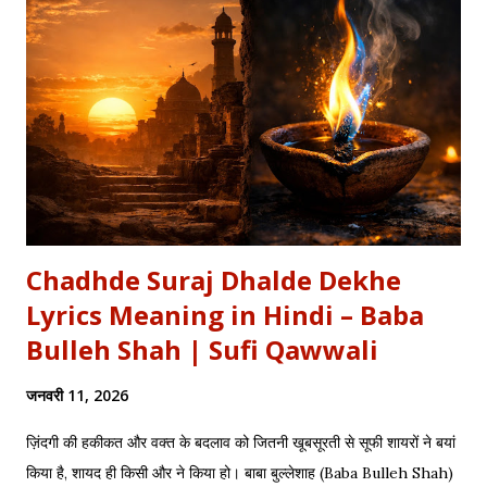
औरतों की विद्रोही कहानियों में पढ़ा है। Exam Relevance (UPSC / NET
/ Academic) विषय: 1857 का स्वतंत्रता संग्राम (History) साहित्य: वीर रस
और राष्ट्रीय सांस्कृतिक काव्यधारा (Hindi Literature) महत्व: ...
Chadhde Suraj Dhalde Dekhe
Lyrics Meaning in Hindi – Baba
Bulleh Shah | Sufi Qawwali
जनवरी 11, 2026
ज़िंदगी की हकीकत और वक्त के बदलाव को जितनी खूबसूरती से सूफी शायरों ने बयां
किया है, शायद ही किसी और ने किया हो। बाबा बुल्लेशाह (Baba Bulleh Shah)