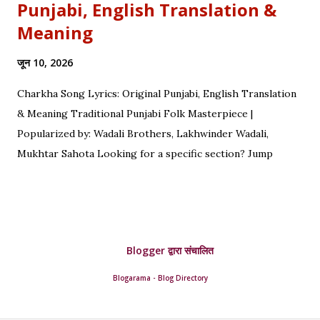
Punjabi, English Translation &
Meaning
जून 10, 2026
Charkha Song Lyrics: Original Punjabi, English Translation
& Meaning Traditional Punjabi Folk Masterpiece |
Popularized by: Wadali Brothers, Lakhwinder Wadali,
Mukhtar Sahota Looking for a specific section? Jump
straight to: ↓ Original Punjabi Lyrics | ↓ Hindi Translation | ↓
English Translation | ↓ Deep Symbolism & Meaning
Complete guide to Charkha lyrics, translations, and deep
poetic explanation. Original Punjabi Lyrics Ve mahiya tere
Blogger द्वारा संचालित
vekhan nu, Chuk charkha gali de vich paanwan, Ve loka
paane main katdi, Tand teriyan yaadan de paanwan. Charkhe
Blogarama - Blog Directory
di oo kar de ole, Yaad teri da tumba bole. Ve nimma nimma
geet ched ke, Tand kaat di hullare paanwan. Vassan ni de