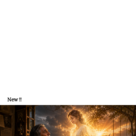
New !!