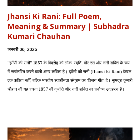
Jhansi Ki Rani: Full Poem,
Meaning & Summary | Subhadra
Kumari Chauhan
जनवरी 06, 2026
“झाँसी की रानी” 1857 के विद्रोह को लोक-स्मृति, वीर रस और नारी शक्ति के रूप
में रूपांतरित करने वाली अमर कविता है। झाँसी की रानी (Jhansi Ki Rani) केवल
एक कविता नहीं, बल्कि भारतीय स्वाधीनता संग्राम का 'विजय गीत' है। सुभद्रा कुमारी
चौहान की यह रचना 1857 की क्रांति और नारी शक्ति का सर्वोच्च उदाहरण है।
साहित्यशाला (Sahityashala) पर आज हम इस कविता का संपूर्ण पाठ (Full
Text) , Hinglish Transliteration , और गहन विश्लेषण (Detailed
Analysis) प्रस्तुत कर रहे हैं। "बुझा दीप झाँसी का..." – The fierce
defense of Jhansi Fort. यह कविता हमें याद दिलाती है कि कैसे महिलाओं ने
अपनी इच्छा से विद्रोह किया और इतिहास बदल दिया, ठीक वैसे ही जैसे हमने कुछ