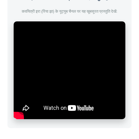
कवयित्री इरा (रिया झा) के यूट्यूब चैनल पर यह खूबसूरत प्रस्तुति देखें: