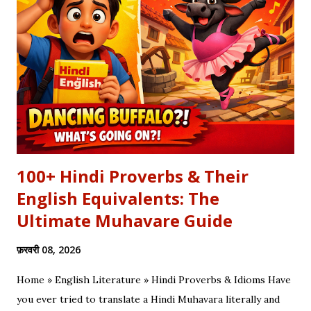
दिल्लगी भूल जानी पड़ेगी गाकर इश्क़ और इबादत का फर्क समझाया, उसी तरह यह
कलाम हमें 'शुक्र' (Gratitude) का पाठ पढ़ाता है। इस लेख में हम इस कालजयी
रचना के हिंदी बोल (Lyrics), उसके गूढ़ अर्थ और शब्दार्थ को विस्तार से समझेंगे।
...
100+ Hindi Proverbs & Their
English Equivalents: The
Ultimate Muhavare Guide
फ़रवरी 08, 2026
Home » English Literature » Hindi Proverbs & Idioms Have
you ever tried to translate a Hindi Muhavara literally and