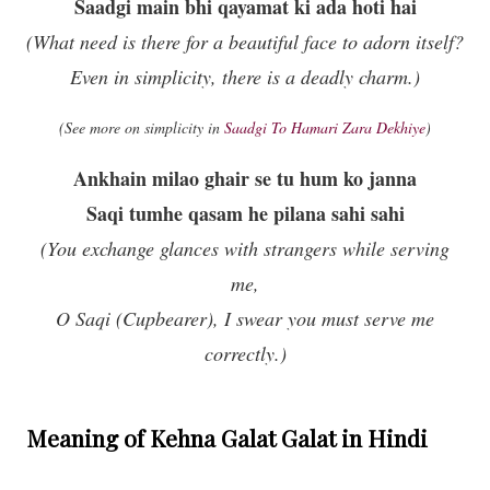
Saadgi main bhi qayamat ki ada hoti hai
(What need is there for a beautiful face to adorn itself?
Even in simplicity, there is a deadly charm.)
(See more on simplicity in
Saadgi To Hamari Zara Dekhiye
)
Ankhain milao ghair se tu hum ko janna
Saqi tumhe qasam he pilana sahi sahi
(You exchange glances with strangers while serving
me,
O Saqi (Cupbearer), I swear you must serve me
correctly.)
Meaning of Kehna Galat Galat in Hindi