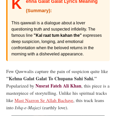
K
ehna Galat Galat Lyrics Meaning
(Summary):
This qawwali is a dialogue about a lover
questioning truth and suspected infidelity. The
famous line
"Kal raat tum kahan the"
expresses
deep suspicion, longing, and emotional
confrontation when the beloved returns in the
morning with a disheveled appearance.
Few Qawwalis capture the pain of suspicion quite like
"Kehna Galat Galat To Chupana Sahi Sahi."
Nusrat Fateh Ali Khan
Popularized by
, this piece is a
masterpiece of storytelling. Unlike his spiritual tracks
like
Mast Nazron Se Allah Bachaye
, this track leans
into
Ishq-e-Majazi
(earthly love).