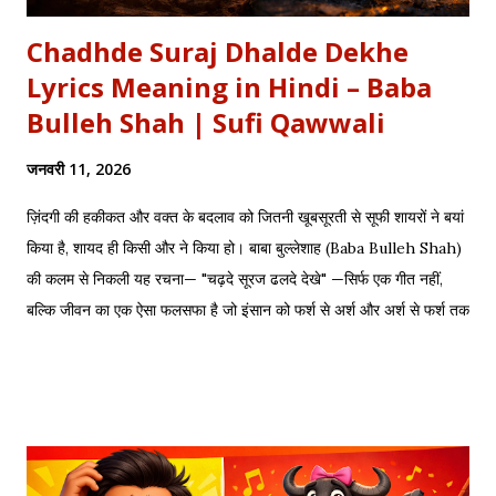
Chadhde Suraj Dhalde Dekhe
Lyrics Meaning in Hindi – Baba
Bulleh Shah | Sufi Qawwali
जनवरी 11, 2026
ज़िंदगी की हकीकत और वक्त के बदलाव को जितनी खूबसूरती से सूफी शायरों ने बयां
किया है, शायद ही किसी और ने किया हो। बाबा बुल्लेशाह (Baba Bulleh Shah)
की कलम से निकली यह रचना— "चढ़दे सूरज ढलदे देखे" —सिर्फ एक गीत नहीं,
बल्कि जीवन का एक ऐसा फलसफा है जो इंसान को फर्श से अर्श और अर्श से फर्श तक
के सफर की याद दिलाता है। एक तरफ ढलता हुआ सूरज और दूसरी तरफ जलता
हुआ दीया—वक्त की करवट का प्रतीक। अक्सर जब हम तनम फरसूदा जां पारा
(Tanam Farsooda) जैसी रूहानी रचनाओं को सुनते हैं, तो हमें अहसास होता है
कि इंसान का गुरूर कितना क्षणभंगुर है। बुल्लेशाह का यह कलाम हमें सिखाता है कि
वक्त बदलते देर नहीं लगती। जिस तरह नुसरत फतेह अली खान साहब ने तुम्हें