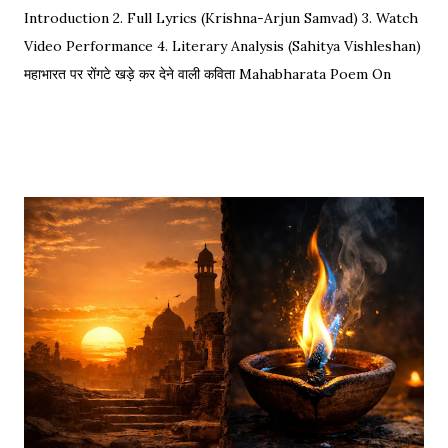
Introduction 2. Full Lyrics (Krishna-Arjun Samvad) 3. Watch
Video Performance 4. Literary Analysis (Sahitya Vishleshan)
महाभारत पर रोंगटे खड़े कर देने वाली कविता Mahabharata Poem On
Arjuna by Amit Sharma Visual representation of the epic
dialogue between Krishna and Arjuna. This is one of the
most requested Inspirational Hindi Poems based on the
epic conversation between Lord Krishna and Arjuna.
Explore our Best Hindi Poetry Collection for more Veer
Ras Kavitayein. तलवार, धनुष और पैदल सैनिक कुरुक्षेत्र में खड़े हुए, रक्त
पिपासु महारथी इक दूजे सम्मुख अड़े हुए | कई लाख सेना के सम्मुख पांडव पाँच बिचारे
थे, एक तरफ थे योद्धा सब, एक तरफ समय के मारे थे | महा-समर की प्रतिक्षा में सारे
ताक रहे थे जी, और पार्थ के रथ को केशव स्वयं हाँक रहे थे जी || रणभूमि के सभी
नजारे देखन में कुछ खास लगे, माधव ने अर्जुन को देखा, अर्जुन उन्हें उदास लगे | ...