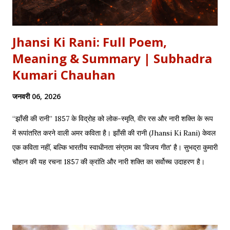
Jhansi Ki Rani: Full Poem,
Meaning & Summary | Subhadra
Kumari Chauhan
जनवरी 06, 2026
“झाँसी की रानी” 1857 के विद्रोह को लोक-स्मृति, वीर रस और नारी शक्ति के रूप
में रूपांतरित करने वाली अमर कविता है। झाँसी की रानी (Jhansi Ki Rani) केवल
एक कविता नहीं, बल्कि भारतीय स्वाधीनता संग्राम का 'विजय गीत' है। सुभद्रा कुमारी
चौहान की यह रचना 1857 की क्रांति और नारी शक्ति का सर्वोच्च उदाहरण है।
साहित्यशाला (Sahityashala) पर आज हम इस कविता का संपूर्ण पाठ (Full
Text) , Hinglish Transliteration , और गहन विश्लेषण (Detailed
Analysis) प्रस्तुत कर रहे हैं। "बुझा दीप झाँसी का..." – The fierce
defense of Jhansi Fort. यह कविता हमें याद दिलाती है कि कैसे महिलाओं ने