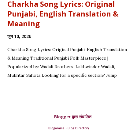
Charkha Song Lyrics: Original
Punjabi, English Translation &
Meaning
जून 10, 2026
Charkha Song Lyrics: Original Punjabi, English Translation
& Meaning Traditional Punjabi Folk Masterpiece |
Popularized by: Wadali Brothers, Lakhwinder Wadali,
Mukhtar Sahota Looking for a specific section? Jump
straight to: ↓ Original Punjabi Lyrics | ↓ Hindi Translation | ↓
English Translation | ↓ Deep Symbolism & Meaning
Complete guide to Charkha lyrics, translations, and deep
poetic explanation. Original Punjabi Lyrics Ve mahiya tere
Blogger द्वारा संचालित
vekhan nu, Chuk charkha gali de vich paanwan, Ve loka
paane main katdi, Tand teriyan yaadan de paanwan. Charkhe
Blogarama - Blog Directory
di oo kar de ole, Yaad teri da tumba bole. Ve nimma nimma