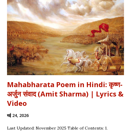
अपनी इच्छा से विद्रोह किया और इतिहास बदल दिया, ठीक वैसे ही जैसे हमने कुछ
औरतों की विद्रोही कहानियों में पढ़ा है। Exam Relevance (UPSC / NET
/ Academic) विषय: 1857 का स्वतंत्रता संग्राम (History) साहित्य: वीर रस
और राष्ट्रीय सांस्कृतिक काव्यधारा (Hindi Literature) महत्व: ...
Mahabharata Poem in Hindi: कृष्ण-
अर्जुन संवाद (Amit Sharma) | Lyrics &
Video
मई 24, 2026
Last Updated: November 2025 Table of Contents: 1.