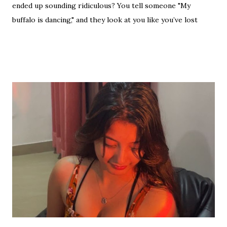
ended up sounding ridiculous? You tell someone "My
buffalo is dancing," and they look at you like you’ve lost
your mind. That is the tragedy of literal translation. To
truly master a language—whether you are analyzing the
Eras of English Literature or cracking a joke in a Delhi
metro—you need the soul of the saying, not just the body.
Stop Saying "My Buffalo is Dancing"! Learn the correct
English equivalents for famous Hindi idioms before your
next exam. In 2010, the internet struggled to find the
meaning of "Sau sonaar ki, ek lohaar ki." We are here to
settle that debate once and for all. Whether you are a
student eyeing the lucrative RBI Rajbhasha Adhikari Salary
& Job Profile , a scholar researching Vidyapati...