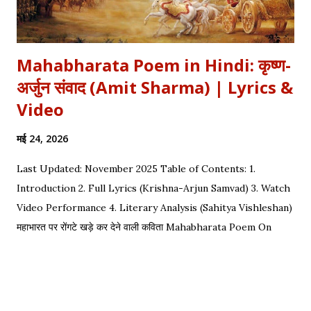
Mahabharata Poem in Hindi: कृष्ण-
अर्जुन संवाद (Amit Sharma) | Lyrics &
Video
मई 24, 2026
Last Updated: November 2025 Table of Contents: 1.
Introduction 2. Full Lyrics (Krishna-Arjun Samvad) 3. Watch
Video Performance 4. Literary Analysis (Sahitya Vishleshan)
महाभारत पर रोंगटे खड़े कर देने वाली कविता Mahabharata Poem On
Arjuna by Amit Sharma Visual representation of the epic
dialogue between Krishna and Arjuna. This is one of the
most requested Inspirational Hindi Poems based on the
epic conversation between Lord Krishna and Arjuna.