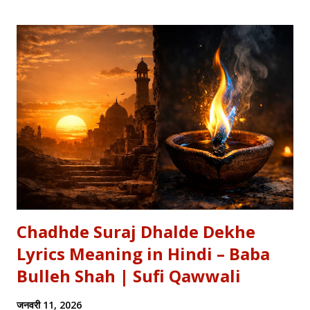
defense of Jhansi Fort. यह कविता हमें याद दिलाती है कि कैसे महिलाओं ने
अपनी इच्छा से विद्रोह किया और इतिहास बदल दिया, ठीक वैसे ही जैसे हमने कुछ
औरतों की विद्रोही कहानियों में पढ़ा है। Exam Relevance (UPSC / NET
/ Academic) विषय: 1857 का स्वतंत्रता संग्राम (History) साहित्य: वीर रस
और राष्ट्रीय सांस्कृतिक काव्यधारा (Hindi Literature) महत्व: ...
Chadhde Suraj Dhalde Dekhe
Lyrics Meaning in Hindi – Baba
Bulleh Shah | Sufi Qawwali
जनवरी 11, 2026