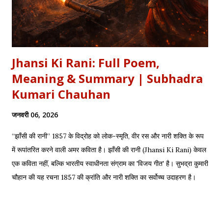
Jhansi Ki Rani: Full Poem,
Meaning & Summary | Subhadra
Kumari Chauhan
जनवरी 06, 2026
“झाँसी की रानी” 1857 के विद्रोह को लोक-स्मृति, वीर रस और नारी शक्ति के रूप
में रूपांतरित करने वाली अमर कविता है। झाँसी की रानी (Jhansi Ki Rani) केवल
एक कविता नहीं, बल्कि भारतीय स्वाधीनता संग्राम का 'विजय गीत' है। सुभद्रा कुमारी
चौहान की यह रचना 1857 की क्रांति और नारी शक्ति का सर्वोच्च उदाहरण है।
साहित्यशाला (Sahityashala) पर आज हम इस कविता का संपूर्ण पाठ (Full
Text) , Hinglish Transliteration , और गहन विश्लेषण (Detailed
Analysis) प्रस्तुत कर रहे हैं। "बुझा दीप झाँसी का..." – The fierce