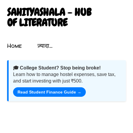
सीधे मुख्य सामग्री पर जाएं
SAHITYASHALA - HUB
OF LITERATURE
Sahityashala.in पर आपका स्वागत है! यह एक संग्रहालय की तरह है जो भारतीय साहित्य, कविता, कहानी, नाटक और गीतों को समेटता है। यहां आप प्रखर लेखकों और कवियों की रचनाओं का आनंद ले सकते हैं। हमारा उद्देश्य भारतीय साहित्य को बढ़ावा देना और उसे उज्ज्वलता के साथ प्रदर्शित करना है। हिंदी में लेख और कविता पढ़ें, मनोहारी साहित्यिक यात्रा पर निकलें। शब्दों का जादू इस ब्लॉग में छिपा है! Motivational Poems In Hindi. Mahabharata Poems. Atal Bihari Vajpayee Poems. Nature Poems In Hindi. Nature Par Hindi Kavita.
Topics
Home
ज़्यादा…
🎓 College Student? Stop being broke!
Learn how to manage hostel expenses, save tax,
and start investing with just ₹500.
Read Student Finance Guide →