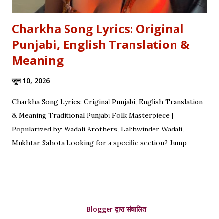
Charkha Song Lyrics: Original
Punjabi, English Translation &
Meaning
जून 10, 2026
Charkha Song Lyrics: Original Punjabi, English Translation
& Meaning Traditional Punjabi Folk Masterpiece |
Popularized by: Wadali Brothers, Lakhwinder Wadali,
Mukhtar Sahota Looking for a specific section? Jump
straight to: ↓ Original Punjabi Lyrics | ↓ Hindi Translation | ↓
English Translation | ↓ Deep Symbolism & Meaning
Complete guide to Charkha lyrics, translations, and deep
poetic explanation. Original Punjabi Lyrics Ve mahiya tere
Blogger द्वारा संचालित
vekhan nu, Chuk charkha gali de vich paanwan, Ve loka