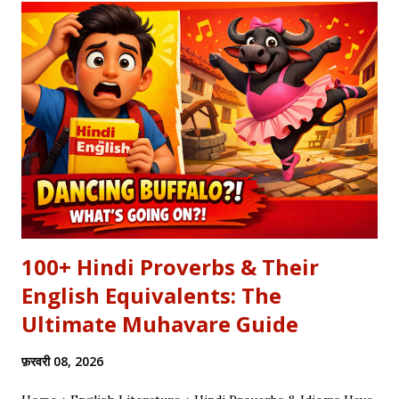
Explore our Best Hindi Poetry Collection for more Veer
Ras Kavitayein. तलवार, धनुष और पैदल सैनिक कुरुक्षेत्र में खड़े हुए, रक्त
पिपासु महारथी इक दूजे सम्मुख अड़े हुए | कई लाख सेना के सम्मुख पांडव पाँच बिचारे
थे, एक तरफ थे योद्धा सब, एक तरफ समय के मारे थे | महा-समर की प्रतिक्षा में सारे
ताक रहे थे जी, और पार्थ के रथ को केशव स्वयं हाँक रहे थे जी || रणभूमि के सभी
नजारे देखन में कुछ खास लगे, माधव ने अर्जुन को देखा, अर्जुन उन्हें उदास लगे | ...
100+ Hindi Proverbs & Their
English Equivalents: The
Ultimate Muhavare Guide
फ़रवरी 08, 2026