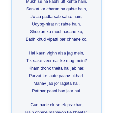
Mukh se na kabhi uff kehte hain,
Sankat ka charan na gahte hain,
Jo aa padta sab sahte hain,
Udyog-nirat nit rahte hain,
Shoolon ka mool nasane ko,
Badh khud vipatti par chhane ko.
Hai kaun vighn aisa jag mein,
Tik sake veer nar ke mag mein?
Kham thonk thelta hai jab nar,
Parvat ke jaate paanv ukhad.
Manav jab jor lagata hai,
Patthar paani ban jata hai.
Gun bade ek se ek prakhar,
Hain chhipe manavon ke bheetar,