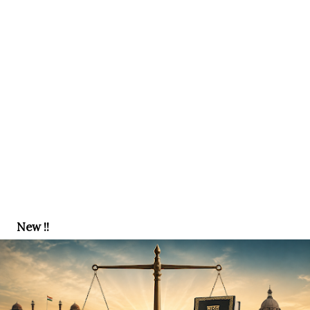
New !!