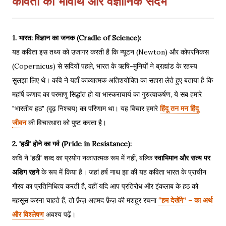
कविता का भावार्थ और वैज्ञानिक संदर्भ
1. भारत: विज्ञान का जनक (Cradle of Science):
यह कविता इस तथ्य को उजागर करती है कि न्यूटन (Newton) और कोपरनिकस
(Copernicus) से सदियों पहले, भारत के ऋषि-मुनियों ने ब्रह्मांड के रहस्य
सुलझा लिए थे। कवि ने यहाँ काव्यात्मक अतिशयोक्ति का सहारा लेते हुए बताया है कि
महर्षि कणाद का परमाणु सिद्धांत हो या भास्कराचार्य का गुरुत्वाकर्षण, ये सब हमारे
"भारतीय हठ" (दृढ़ निश्चय) का परिणाम था। यह विचार हमारे
हिंदू तन मन हिंदू
जीवन
की विचारधारा को पुष्ट करता है।
2. 'हठी' होने का गर्व (Pride in Resistance):
कवि ने 'हठी' शब्द का प्रयोग नकारात्मक रूप में नहीं, बल्कि
स्वाभिमान और सत्य पर
अडिग रहने
के रूप में किया है। जहां हर्ष नाथ झा की यह कविता भारत के प्राचीन
गौरव का प्रतिनिधित्व करती है, वहीं यदि आप प्रतिरोध और इंकलाब के हठ को
महसूस करना चाहते हैं, तो फ़ैज़ अहमद फ़ैज़ की मशहूर रचना
“हम देखेंगे” – का अर्थ
और विश्लेषण
अवश्य पढ़ें।