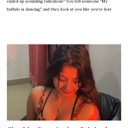
ended up sounding ridiculous? You tell someone "My
buffalo is dancing," and they look at you like you’ve lost
your mind. That is the tragedy of literal translation. To
truly master a language—whether you are analyzing the
Eras of English Literature or cracking a joke in a Delhi
metro—you need the soul of the saying, not just the body.
Stop Saying "My Buffalo is Dancing"! Learn the correct
English equivalents for famous Hindi idioms before your
next exam. In 2010, the internet struggled to find the
meaning of "Sau sonaar ki, ek lohaar ki." We are here to
settle that debate once and for all. Whether you are a
student eyeing the lucrative RBI Rajbhasha Adhikari Salary
& Job Profile , a scholar researching Vidyapati...