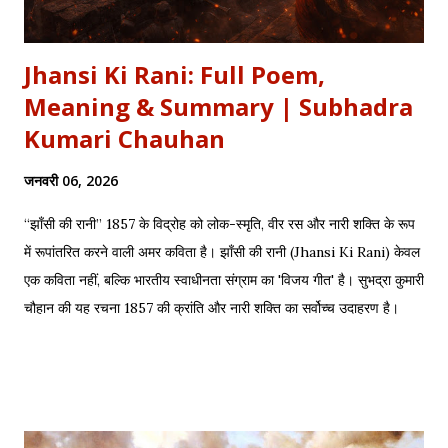
Jhansi Ki Rani: Full Poem,
Meaning & Summary | Subhadra
Kumari Chauhan
जनवरी 06, 2026
“झाँसी की रानी” 1857 के विद्रोह को लोक-स्मृति, वीर रस और नारी शक्ति के रूप
में रूपांतरित करने वाली अमर कविता है। झाँसी की रानी (Jhansi Ki Rani) केवल
एक कविता नहीं, बल्कि भारतीय स्वाधीनता संग्राम का 'विजय गीत' है। सुभद्रा कुमारी
चौहान की यह रचना 1857 की क्रांति और नारी शक्ति का सर्वोच्च उदाहरण है।
साहित्यशाला (Sahityashala) पर आज हम इस कविता का संपूर्ण पाठ (Full
Text) , Hinglish Transliteration , और गहन विश्लेषण (Detailed
Analysis) प्रस्तुत कर रहे हैं। "बुझा दीप झाँसी का..." – The fierce
defense of Jhansi Fort. यह कविता हमें याद दिलाती है कि कैसे महिलाओं ने
अपनी इच्छा से विद्रोह किया और इतिहास बदल दिया, ठीक वैसे ही जैसे हमने कुछ