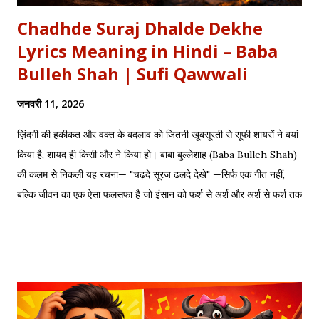
Chadhde Suraj Dhalde Dekhe
Lyrics Meaning in Hindi – Baba
Bulleh Shah | Sufi Qawwali
जनवरी 11, 2026
ज़िंदगी की हकीकत और वक्त के बदलाव को जितनी खूबसूरती से सूफी शायरों ने बयां
किया है, शायद ही किसी और ने किया हो। बाबा बुल्लेशाह (Baba Bulleh Shah)
की कलम से निकली यह रचना— "चढ़दे सूरज ढलदे देखे" —सिर्फ एक गीत नहीं,
बल्कि जीवन का एक ऐसा फलसफा है जो इंसान को फर्श से अर्श और अर्श से फर्श तक
के सफर की याद दिलाता है। एक तरफ ढलता हुआ सूरज और दूसरी तरफ जलता
हुआ दीया—वक्त की करवट का प्रतीक। अक्सर जब हम तनम फरसूदा जां पारा
(Tanam Farsooda) जैसी रूहानी रचनाओं को सुनते हैं, तो हमें अहसास होता है
कि इंसान का गुरूर कितना क्षणभंगुर है। बुल्लेशाह का यह कलाम हमें सिखाता है कि
वक्त बदलते देर नहीं लगती। जिस तरह नुसरत फतेह अली खान साहब ने तुम्हें
दिल्लगी भूल जानी पड़ेगी गाकर इश्क़ और इबादत का फर्क समझाया, उसी तरह यह