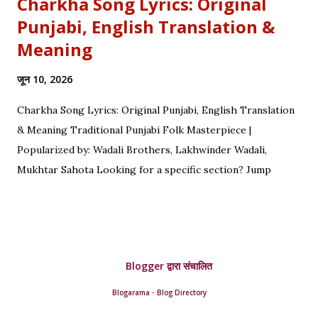
Charkha Song Lyrics: Original
Punjabi, English Translation &
Meaning
जून 10, 2026
Charkha Song Lyrics: Original Punjabi, English Translation
& Meaning Traditional Punjabi Folk Masterpiece |
Popularized by: Wadali Brothers, Lakhwinder Wadali,
Mukhtar Sahota Looking for a specific section? Jump
straight to: ↓ Original Punjabi Lyrics | ↓ Hindi Translation | ↓
English Translation | ↓ Deep Symbolism & Meaning
Complete guide to Charkha lyrics, translations, and deep
poetic explanation. Original Punjabi Lyrics Ve mahiya tere
Blogger द्वारा संचालित
vekhan nu, Chuk charkha gali de vich paanwan, Ve loka
paane main katdi, Tand teriyan yaadan de paanwan. Charkhe
Blogarama - Blog Directory
di oo kar de ole, Yaad teri da tumba bole. Ve nimma nimma