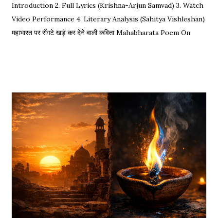
Introduction 2. Full Lyrics (Krishna-Arjun Samvad) 3. Watch
Video Performance 4. Literary Analysis (Sahitya Vishleshan)
महाभारत पर रोंगटे खड़े कर देने वाली कविता Mahabharata Poem On
Arjuna by Amit Sharma Visual representation of the epic
dialogue between Krishna and Arjuna. This is one of the
most requested Inspirational Hindi Poems based on the
epic conversation between Lord Krishna and Arjuna.
Explore our Best Hindi Poetry Collection for more Veer
Ras Kavitayein. तलवार, धनुष और पैदल सैनिक कुरुक्षेत्र में खड़े हुए, रक्त
पिपासु महारथी इक दूजे सम्मुख अड़े हुए | कई लाख सेना के सम्मुख पांडव पाँच बिचारे
थे, एक तरफ थे योद्धा सब, एक तरफ समय के मारे थे | महा-समर की प्रतिक्षा में सारे
ताक रहे थे जी, और पार्थ के रथ को केशव स्वयं हाँक रहे थे जी || रणभूमि के सभी
नजारे देखन में कुछ खास लगे, माधव ने अर्जुन को देखा, अर्जुन उन्हें उदास लगे | ...