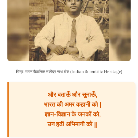
चित्र: महान वैज्ञानिक सत्येंद्र नाथ बोस (Indian Scientific Heritage)
और बताऊँ और सुनाऊँ,
भारत की अमर कहानी को |
ज्ञान-विज्ञान के जनकों को,
उन हठी अभिमानी को ||