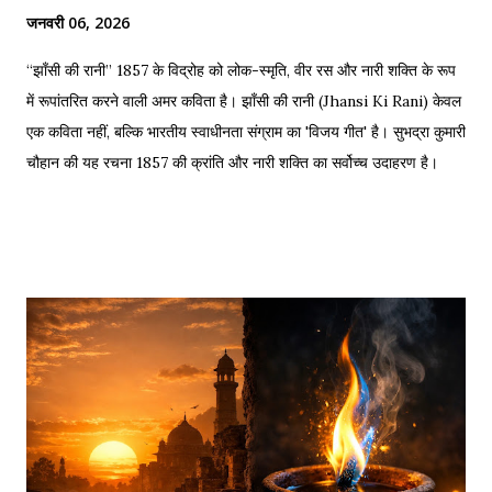
जनवरी 06, 2026
“झाँसी की रानी” 1857 के विद्रोह को लोक-स्मृति, वीर रस और नारी शक्ति के रूप
में रूपांतरित करने वाली अमर कविता है। झाँसी की रानी (Jhansi Ki Rani) केवल
एक कविता नहीं, बल्कि भारतीय स्वाधीनता संग्राम का 'विजय गीत' है। सुभद्रा कुमारी
चौहान की यह रचना 1857 की क्रांति और नारी शक्ति का सर्वोच्च उदाहरण है।
साहित्यशाला (Sahityashala) पर आज हम इस कविता का संपूर्ण पाठ (Full
Text) , Hinglish Transliteration , और गहन विश्लेषण (Detailed
Analysis) प्रस्तुत कर रहे हैं। "बुझा दीप झाँसी का..." – The fierce
defense of Jhansi Fort. यह कविता हमें याद दिलाती है कि कैसे महिलाओं ने
अपनी इच्छा से विद्रोह किया और इतिहास बदल दिया, ठीक वैसे ही जैसे हमने कुछ
औरतों की विद्रोही कहानियों में पढ़ा है। Exam Relevance (UPSC / NET
/ Academic) विषय: 1857 का स्वतंत्रता संग्राम (History) साहित्य: वीर रस
और राष्ट्रीय सांस्कृतिक काव्यधारा (Hindi Literature) महत्व: ...