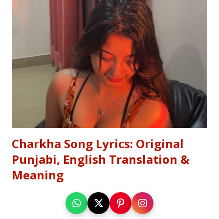
Stop Saying "My Buffalo is Dancing"! Learn the correct
English equivalents for famous Hindi idioms before your
next exam. In 2010, the internet struggled to find the
meaning of "Sau sonaar ki, ek lohaar ki." We are here to
settle that debate once and for all. Whether you are a
student eyeing the lucrative RBI Rajbhasha Adhikari Salary
& Job Profile , a scholar researching Vidyapati...
Charkha Song Lyrics: Original
Punjabi, English Translation &
Meaning
जून 10, 2026
Charkha Song Lyrics: Original Punjabi, English Translation