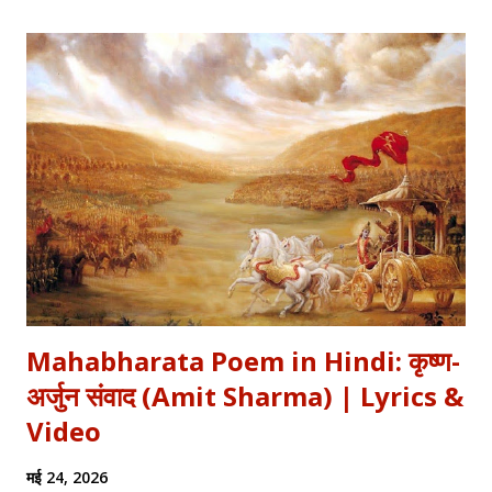
कि इंसान का गुरूर कितना क्षणभंगुर है। बुल्लेशाह का यह कलाम हमें सिखाता है कि
वक्त बदलते देर नहीं लगती। जिस तरह नुसरत फतेह अली खान साहब ने तुम्हें
दिल्लगी भूल जानी पड़ेगी गाकर इश्क़ और इबादत का फर्क समझाया, उसी तरह यह
कलाम हमें 'शुक्र' (Gratitude) का पाठ पढ़ाता है। इस लेख में हम इस कालजयी
रचना के हिंदी बोल (Lyrics), उसके गूढ़ अर्थ और शब्दार्थ को विस्तार से समझेंगे।
...
Mahabharata Poem in Hindi: कृष्ण-
अर्जुन संवाद (Amit Sharma) | Lyrics &
Video
मई 24, 2026