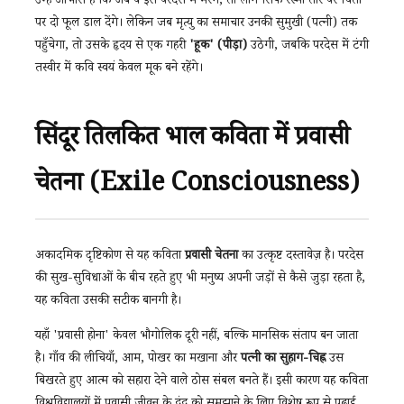
उन्हें आभास है कि जब वे इस परदेस में मरेंगे, तो लोग सिर्फ रस्मी तौर पर चिता
पर दो फूल डाल देंगे। लेकिन जब मृत्यु का समाचार उनकी सुमुखी (पत्नी) तक
पहुँचेगा, तो उसके हृदय से एक गहरी
'हूक' (पीड़ा)
उठेगी, जबकि परदेस में टंगी
तस्वीर में कवि स्वयं केवल मूक बने रहेंगे।
सिंदूर तिलकित भाल कविता में प्रवासी
चेतना (Exile Consciousness)
अकादमिक दृष्टिकोण से यह कविता
प्रवासी चेतना
का उत्कृष्ट दस्तावेज़ है। परदेस
की सुख-सुविधाओं के बीच रहते हुए भी मनुष्य अपनी जड़ों से कैसे जुड़ा रहता है,
यह कविता उसकी सटीक बानगी है।
यहाँ 'प्रवासी होना' केवल भौगोलिक दूरी नहीं, बल्कि मानसिक संताप बन जाता
है। गाँव की लीचियाँ, आम, पोखर का मखाना और
पत्नी का सुहाग-चिह्न
उस
बिखरते हुए आत्म को सहारा देने वाले ठोस संबल बनते हैं। इसी कारण यह कविता