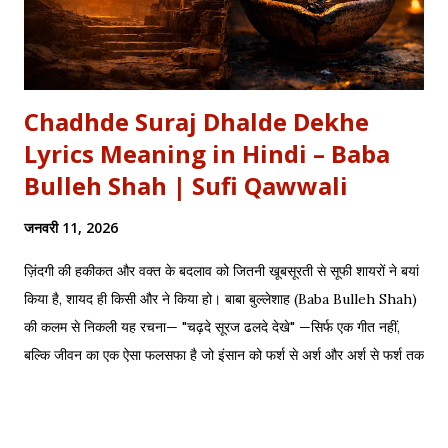
Chadhde Suraj Dhalde Dekhe
Lyrics Meaning in Hindi – Baba
Bulleh Shah | Sufi Qawwali
जनवरी 11, 2026
ज़िंदगी की हकीकत और वक्त के बदलाव को जितनी खूबसूरती से सूफी शायरों ने बयां
किया है, शायद ही किसी और ने किया हो। बाबा बुल्लेशाह (Baba Bulleh Shah)
की कलम से निकली यह रचना— "चढ़दे सूरज ढलदे देखे" —सिर्फ एक गीत नहीं,
बल्कि जीवन का एक ऐसा फलसफा है जो इंसान को फर्श से अर्श और अर्श से फर्श तक
के सफर की याद दिलाता है। एक तरफ ढलता हुआ सूरज और दूसरी तरफ जलता
हुआ दीया—वक्त की करवट का प्रतीक। अक्सर जब हम तनम फरसूदा जां पारा
(Tanam Farsooda) जैसी रूहानी रचनाओं को सुनते हैं, तो हमें अहसास होता है