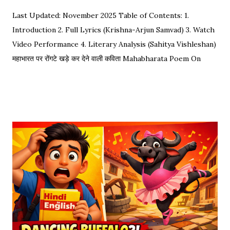
Last Updated: November 2025 Table of Contents: 1.
Introduction 2. Full Lyrics (Krishna-Arjun Samvad) 3. Watch
Video Performance 4. Literary Analysis (Sahitya Vishleshan)
महाभारत पर रोंगटे खड़े कर देने वाली कविता Mahabharata Poem On
Arjuna by Amit Sharma Visual representation of the epic
dialogue between Krishna and Arjuna. This is one of the
most requested Inspirational Hindi Poems based on the
epic conversation between Lord Krishna and Arjuna.
Explore our Best Hindi Poetry Collection for more Veer
Ras Kavitayein. तलवार, धनुष और पैदल सैनिक कुरुक्षेत्र में खड़े हुए, रक्त
पिपासु महारथी इक दूजे सम्मुख अड़े हुए | कई लाख सेना के सम्मुख पांडव पाँच बिचारे
थे, एक तरफ थे योद्धा सब, एक तरफ समय के मारे थे | महा-समर की प्रतिक्षा में सारे
ताक रहे थे जी, और पार्थ के रथ को केशव स्वयं हाँक रहे थे जी || रणभूमि के सभी
नजारे देखन में कुछ खास लगे, माधव ने अर्जुन को देखा, अर्जुन उन्हें उदास लगे | ...