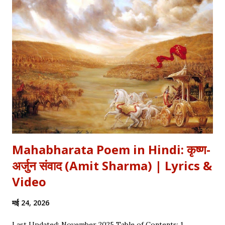
अपनी इच्छा से विद्रोह किया और इतिहास बदल दिया, ठीक वैसे ही जैसे हमने कुछ
औरतों की विद्रोही कहानियों में पढ़ा है। Exam Relevance (UPSC / NET
/ Academic) विषय: 1857 का स्वतंत्रता संग्राम (History) साहित्य: वीर रस
और राष्ट्रीय सांस्कृतिक काव्यधारा (Hindi Literature) महत्व: ...
Mahabharata Poem in Hindi: कृष्ण-
अर्जुन संवाद (Amit Sharma) | Lyrics &
Video
मई 24, 2026
Last Updated: November 2025 Table of Contents: 1.