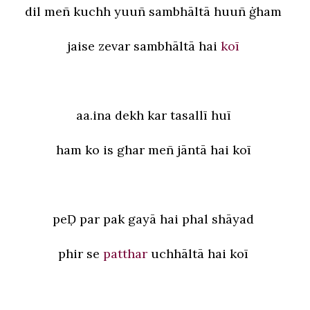
dil meñ kuchh yuuñ sambhāltā huuñ ġham
jaise zevar sambhāltā hai
koī
aa.ina dekh kar tasallī huī
ham ko is ghar meñ jāntā hai koī
peḌ par pak gayā hai phal shāyad
phir se
patthar
uchhāltā hai koī