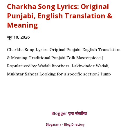
Charkha Song Lyrics: Original
Punjabi, English Translation &
Meaning
जून 10, 2026
Charkha Song Lyrics: Original Punjabi, English Translation
& Meaning Traditional Punjabi Folk Masterpiece |
Popularized by: Wadali Brothers, Lakhwinder Wadali,
Mukhtar Sahota Looking for a specific section? Jump
straight to: ↓ Original Punjabi Lyrics | ↓ Hindi Translation | ↓
English Translation | ↓ Deep Symbolism & Meaning
Complete guide to Charkha lyrics, translations, and deep
poetic explanation. Original Punjabi Lyrics Ve mahiya tere
Blogger द्वारा संचालित
vekhan nu, Chuk charkha gali de vich paanwan, Ve loka
paane main katdi, Tand teriyan yaadan de paanwan. Charkhe
Blogarama - Blog Directory