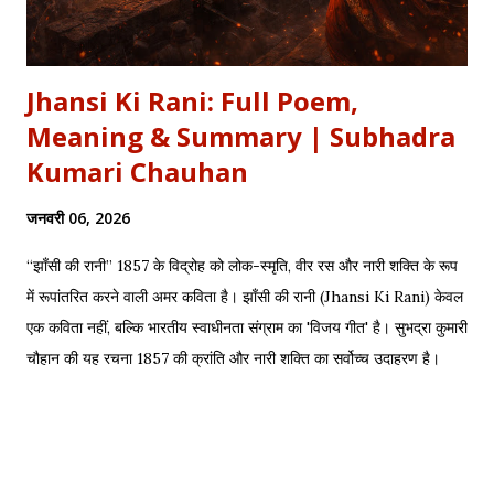
Jhansi Ki Rani: Full Poem,
Meaning & Summary | Subhadra
Kumari Chauhan
जनवरी 06, 2026
“झाँसी की रानी” 1857 के विद्रोह को लोक-स्मृति, वीर रस और नारी शक्ति के रूप
में रूपांतरित करने वाली अमर कविता है। झाँसी की रानी (Jhansi Ki Rani) केवल
एक कविता नहीं, बल्कि भारतीय स्वाधीनता संग्राम का 'विजय गीत' है। सुभद्रा कुमारी
चौहान की यह रचना 1857 की क्रांति और नारी शक्ति का सर्वोच्च उदाहरण है।
साहित्यशाला (Sahityashala) पर आज हम इस कविता का संपूर्ण पाठ (Full
Text) , Hinglish Transliteration , और गहन विश्लेषण (Detailed
Analysis) प्रस्तुत कर रहे हैं। "बुझा दीप झाँसी का..." – The fierce
defense of Jhansi Fort. यह कविता हमें याद दिलाती है कि कैसे महिलाओं ने