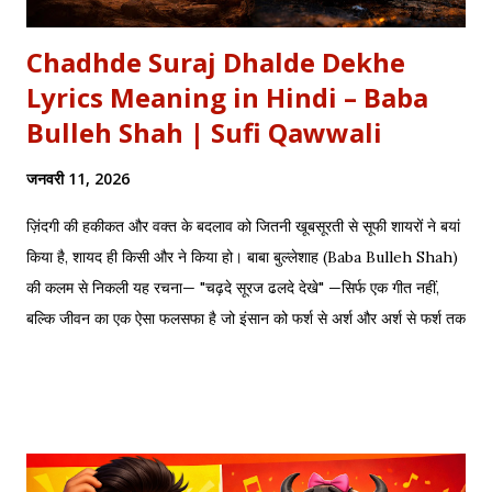
Chadhde Suraj Dhalde Dekhe
Lyrics Meaning in Hindi – Baba
Bulleh Shah | Sufi Qawwali
जनवरी 11, 2026
ज़िंदगी की हकीकत और वक्त के बदलाव को जितनी खूबसूरती से सूफी शायरों ने बयां
किया है, शायद ही किसी और ने किया हो। बाबा बुल्लेशाह (Baba Bulleh Shah)
की कलम से निकली यह रचना— "चढ़दे सूरज ढलदे देखे" —सिर्फ एक गीत नहीं,
बल्कि जीवन का एक ऐसा फलसफा है जो इंसान को फर्श से अर्श और अर्श से फर्श तक
के सफर की याद दिलाता है। एक तरफ ढलता हुआ सूरज और दूसरी तरफ जलता
हुआ दीया—वक्त की करवट का प्रतीक। अक्सर जब हम तनम फरसूदा जां पारा
(Tanam Farsooda) जैसी रूहानी रचनाओं को सुनते हैं, तो हमें अहसास होता है
कि इंसान का गुरूर कितना क्षणभंगुर है। बुल्लेशाह का यह कलाम हमें सिखाता है कि
वक्त बदलते देर नहीं लगती। जिस तरह नुसरत फतेह अली खान साहब ने तुम्हें