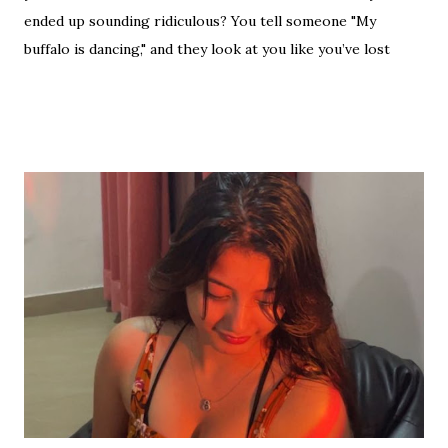
ended up sounding ridiculous? You tell someone "My
buffalo is dancing," and they look at you like you’ve lost
your mind. That is the tragedy of literal translation. To
truly master a language—whether you are analyzing the
Eras of English Literature or cracking a joke in a Delhi
metro—you need the soul of the saying, not just the body.
Stop Saying "My Buffalo is Dancing"! Learn the correct
English equivalents for famous Hindi idioms before your
next exam. In 2010, the internet struggled to find the
meaning of "Sau sonaar ki, ek lohaar ki." We are here to
settle that debate once and for all. Whether you are a
student eyeing the lucrative RBI Rajbhasha Adhikari Salary
& Job Profile , a scholar researching Vidyapati...