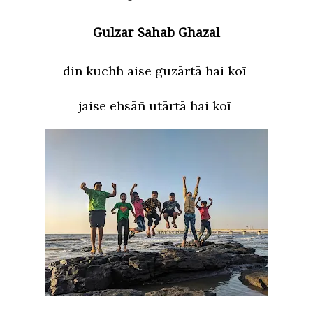
Gulzar Sahab Ghazal
din kuchh aise guzārtā hai koī
jaise ehsāñ utārtā hai koī