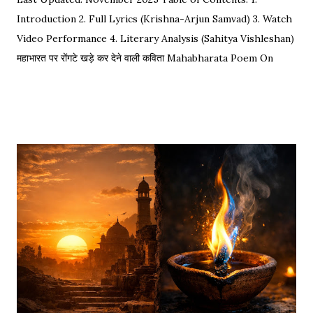
Introduction 2. Full Lyrics (Krishna-Arjun Samvad) 3. Watch
Video Performance 4. Literary Analysis (Sahitya Vishleshan)
महाभारत पर रोंगटे खड़े कर देने वाली कविता Mahabharata Poem On
Arjuna by Amit Sharma Visual representation of the epic
dialogue between Krishna and Arjuna. This is one of the
most requested Inspirational Hindi Poems based on the
epic conversation between Lord Krishna and Arjuna.
Explore our Best Hindi Poetry Collection for more Veer
Ras Kavitayein. तलवार, धनुष और पैदल सैनिक कुरुक्षेत्र में खड़े हुए, रक्त
पिपासु महारथी इक दूजे सम्मुख अड़े हुए | कई लाख सेना के सम्मुख पांडव पाँच बिचारे
थे, एक तरफ थे योद्धा सब, एक तरफ समय के मारे थे | महा-समर की प्रतिक्षा में सारे
ताक रहे थे जी, और पार्थ के रथ को केशव स्वयं हाँक रहे थे जी || रणभूमि के सभी
नजारे देखन में कुछ खास लगे, माधव ने अर्जुन को देखा, अर्जुन उन्हें उदास लगे | ...