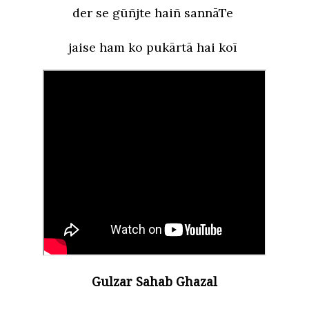
der se gūñjte haiñ sannāTe
jaise ham ko pukārtā hai koī
Gulzar Sahab Ghazal