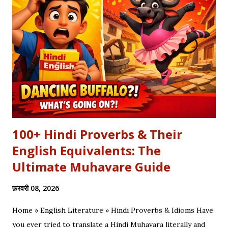
दिल्लगी भूल जानी पड़ेगी गाकर इश्क़ और इबादत का फर्क समझाया, उसी तरह यह
कलाम हमें 'शुक्र' (Gratitude) का पाठ पढ़ाता है। इस लेख में हम इस कालजयी
रचना के हिंदी बोल (Lyrics), उसके गूढ़ अर्थ और शब्दार्थ को विस्तार से समझेंगे।
...
100+ Hindi Proverbs & Their
English Equivalents: The
Ultimate Muhavare Guide
फ़रवरी 08, 2026
Home » English Literature » Hindi Proverbs & Idioms Have
you ever tried to translate a Hindi Muhavara literally and