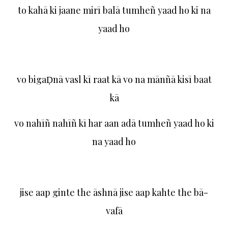
to kahā ki jaane mirī balā tumheñ yaad ho ki na
yaad ho
vo bigaḌnā vasl kī raat kā vo na mānñā kisī baat
kā
vo nahīñ nahīñ kī har aan adā tumheñ yaad ho ki
na yaad ho
jise aap ginte the āshnā jise aap kahte the bā-
vafā