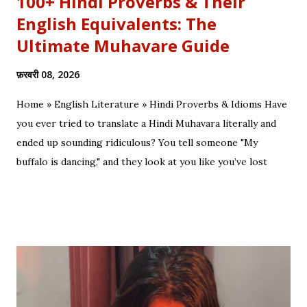
100+ Hindi Proverbs & Their
English Equivalents: The
Ultimate Muhavare Guide
फ़रवरी 08, 2026
Home » English Literature » Hindi Proverbs & Idioms Have
you ever tried to translate a Hindi Muhavara literally and
ended up sounding ridiculous? You tell someone "My
buffalo is dancing," and they look at you like you’ve lost
your mind. That is the tragedy of literal translation. To
truly master a language—whether you are analyzing the
Eras of English Literature or cracking a joke in a Delhi
metro—you need the soul of the saying, not just the body.
Stop Saying "My Buffalo is Dancing"! Learn the correct
English equivalents for famous Hindi idioms before your
next exam. In 2010, the internet struggled to find the