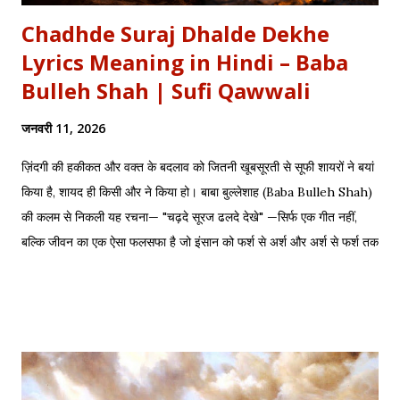
Chadhde Suraj Dhalde Dekhe
Lyrics Meaning in Hindi – Baba
Bulleh Shah | Sufi Qawwali
जनवरी 11, 2026
ज़िंदगी की हकीकत और वक्त के बदलाव को जितनी खूबसूरती से सूफी शायरों ने बयां
किया है, शायद ही किसी और ने किया हो। बाबा बुल्लेशाह (Baba Bulleh Shah)
की कलम से निकली यह रचना— "चढ़दे सूरज ढलदे देखे" —सिर्फ एक गीत नहीं,
बल्कि जीवन का एक ऐसा फलसफा है जो इंसान को फर्श से अर्श और अर्श से फर्श तक
के सफर की याद दिलाता है। एक तरफ ढलता हुआ सूरज और दूसरी तरफ जलता
हुआ दीया—वक्त की करवट का प्रतीक। अक्सर जब हम तनम फरसूदा जां पारा
(Tanam Farsooda) जैसी रूहानी रचनाओं को सुनते हैं, तो हमें अहसास होता है
कि इंसान का गुरूर कितना क्षणभंगुर है। बुल्लेशाह का यह कलाम हमें सिखाता है कि
वक्त बदलते देर नहीं लगती। जिस तरह नुसरत फतेह अली खान साहब ने तुम्हें
दिल्लगी भूल जानी पड़ेगी गाकर इश्क़ और इबादत का फर्क समझाया, उसी तरह यह