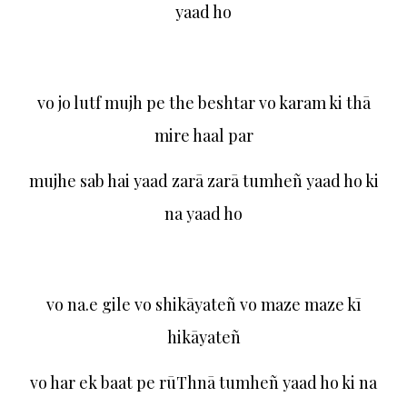
yaad ho
vo jo lutf mujh pe the beshtar vo karam ki thā
mire haal par
mujhe sab hai yaad zarā zarā tumheñ yaad ho ki
na yaad ho
vo na.e gile vo shikāyateñ vo maze maze kī
hikāyateñ
vo har ek baat pe rūThnā tumheñ yaad ho ki na