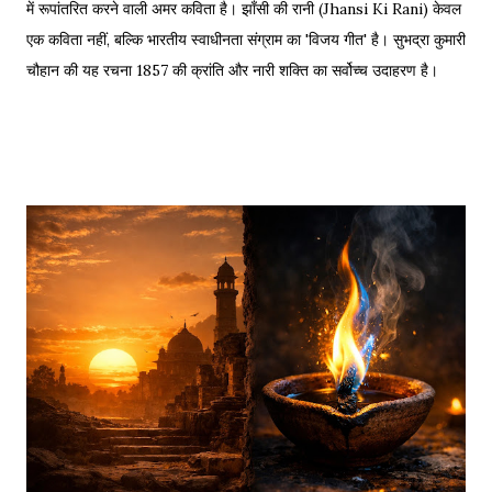
में रूपांतरित करने वाली अमर कविता है। झाँसी की रानी (Jhansi Ki Rani) केवल
एक कविता नहीं, बल्कि भारतीय स्वाधीनता संग्राम का 'विजय गीत' है। सुभद्रा कुमारी
चौहान की यह रचना 1857 की क्रांति और नारी शक्ति का सर्वोच्च उदाहरण है।
साहित्यशाला (Sahityashala) पर आज हम इस कविता का संपूर्ण पाठ (Full
Text) , Hinglish Transliteration , और गहन विश्लेषण (Detailed
Analysis) प्रस्तुत कर रहे हैं। "बुझा दीप झाँसी का..." – The fierce
defense of Jhansi Fort. यह कविता हमें याद दिलाती है कि कैसे महिलाओं ने
अपनी इच्छा से विद्रोह किया और इतिहास बदल दिया, ठीक वैसे ही जैसे हमने कुछ
औरतों की विद्रोही कहानियों में पढ़ा है। Exam Relevance (UPSC / NET
/ Academic) विषय: 1857 का स्वतंत्रता संग्राम (History) साहित्य: वीर रस
और राष्ट्रीय सांस्कृतिक काव्यधारा (Hindi Literature) महत्व: ...