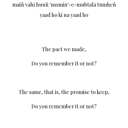
maiñ vahī huuñ 'momin'-e-mubtalā tumheñ
yaad ho ki na yaad ho
momin khan momin books
momin khan momin sher
The pact we made,
Do you remember it or not?
The same, that is, the promise to keep,
Do you remember it or not?