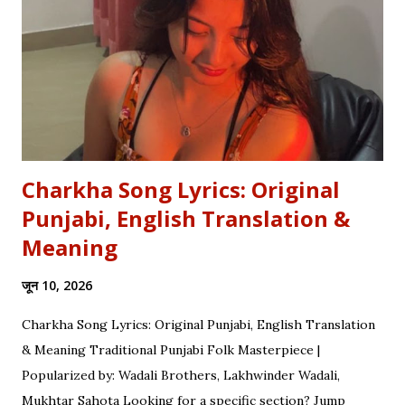
meaning of "Sau sonaar ki, ek lohaar ki." We are here to
settle that debate once and for all. Whether you are a
student eyeing the lucrative RBI Rajbhasha Adhikari Salary
& Job Profile , a scholar researching Vidyapati...
Charkha Song Lyrics: Original
Punjabi, English Translation &
Meaning
जून 10, 2026
Charkha Song Lyrics: Original Punjabi, English Translation
& Meaning Traditional Punjabi Folk Masterpiece |
Popularized by: Wadali Brothers, Lakhwinder Wadali,
Mukhtar Sahota Looking for a specific section? Jump