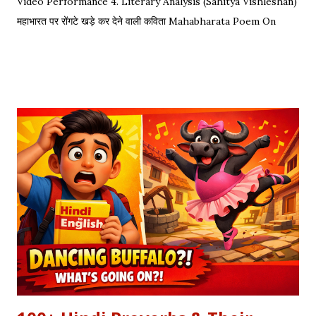
Video Performance 4. Literary Analysis (Sahitya Vishleshan)
महाभारत पर रोंगटे खड़े कर देने वाली कविता Mahabharata Poem On
Arjuna by Amit Sharma Visual representation of the epic
dialogue between Krishna and Arjuna. This is one of the
most requested Inspirational Hindi Poems based on the
epic conversation between Lord Krishna and Arjuna.
Explore our Best Hindi Poetry Collection for more Veer
Ras Kavitayein. तलवार, धनुष और पैदल सैनिक कुरुक्षेत्र में खड़े हुए, रक्त
पिपासु महारथी इक दूजे सम्मुख अड़े हुए | कई लाख सेना के सम्मुख पांडव पाँच बिचारे
थे, एक तरफ थे योद्धा सब, एक तरफ समय के मारे थे | महा-समर की प्रतिक्षा में सारे
ताक रहे थे जी, और पार्थ के रथ को केशव स्वयं हाँक रहे थे जी || रणभूमि के सभी
नजारे देखन में कुछ खास लगे, माधव ने अर्जुन को देखा, अर्जुन उन्हें उदास लगे | ...