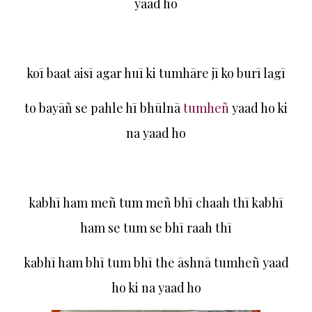
yaad ho
koī baat aisī agar huī ki tumhāre jī ko burī lagī
to bayāñ se pahle hī bhūlnā
tumheñ
yaad ho ki
na yaad ho
kabhī ham meñ tum meñ bhī chaah thī kabhī
ham se tum se bhī raah thī
kabhī ham bhī tum bhī the āshnā tumheñ yaad
ho ki na yaad ho