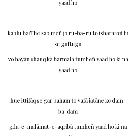
yaad ho
kabhī baiThe sab meñ jo rū-ba-rū to ishāratoñ hī
se guftugū
vo bayān shauq kā barmalā tumheñ yaad ho ki na
yaad ho
hue ittifāq se gar baham to vafā jatāne ko dam-
ba-dam
gila-e-malāmat-e-aqribā tumheñ yaad ho ki na