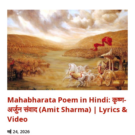
defense of Jhansi Fort. यह कविता हमें याद दिलाती है कि कैसे महिलाओं ने
अपनी इच्छा से विद्रोह किया और इतिहास बदल दिया, ठीक वैसे ही जैसे हमने कुछ
औरतों की विद्रोही कहानियों में पढ़ा है। Exam Relevance (UPSC / NET
/ Academic) विषय: 1857 का स्वतंत्रता संग्राम (History) साहित्य: वीर रस
और राष्ट्रीय सांस्कृतिक काव्यधारा (Hindi Literature) महत्व: ...
Mahabharata Poem in Hindi: कृष्ण-
अर्जुन संवाद (Amit Sharma) | Lyrics &
Video
मई 24, 2026