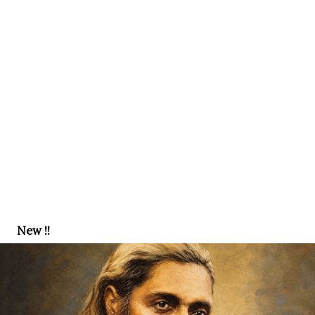
New !!