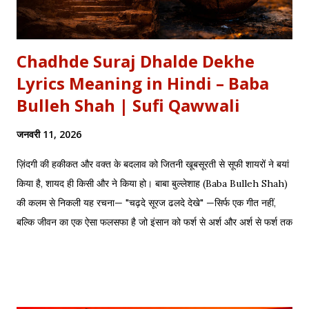
Chadhde Suraj Dhalde Dekhe
Lyrics Meaning in Hindi – Baba
Bulleh Shah | Sufi Qawwali
जनवरी 11, 2026
ज़िंदगी की हकीकत और वक्त के बदलाव को जितनी खूबसूरती से सूफी शायरों ने बयां
किया है, शायद ही किसी और ने किया हो। बाबा बुल्लेशाह (Baba Bulleh Shah)
की कलम से निकली यह रचना— "चढ़दे सूरज ढलदे देखे" —सिर्फ एक गीत नहीं,
बल्कि जीवन का एक ऐसा फलसफा है जो इंसान को फर्श से अर्श और अर्श से फर्श तक
के सफर की याद दिलाता है। एक तरफ ढलता हुआ सूरज और दूसरी तरफ जलता
हुआ दीया—वक्त की करवट का प्रतीक। अक्सर जब हम तनम फरसूदा जां पारा
(Tanam Farsooda) जैसी रूहानी रचनाओं को सुनते हैं, तो हमें अहसास होता है
कि इंसान का गुरूर कितना क्षणभंगुर है। बुल्लेशाह का यह कलाम हमें सिखाता है कि