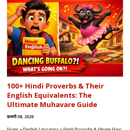
वक्त बदलते देर नहीं लगती। जिस तरह नुसरत फतेह अली खान साहब ने तुम्हें
दिल्लगी भूल जानी पड़ेगी गाकर इश्क़ और इबादत का फर्क समझाया, उसी तरह यह
कलाम हमें 'शुक्र' (Gratitude) का पाठ पढ़ाता है। इस लेख में हम इस कालजयी
रचना के हिंदी बोल (Lyrics), उसके गूढ़ अर्थ और शब्दार्थ को विस्तार से समझेंगे।
...
100+ Hindi Proverbs & Their
English Equivalents: The
Ultimate Muhavare Guide
फ़रवरी 08, 2026
Home » English Literature » Hindi Proverbs & Idioms Have