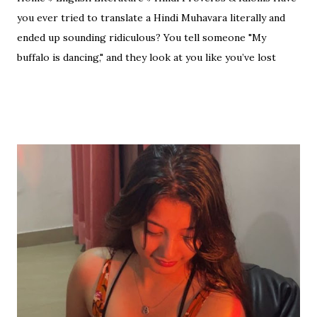
you ever tried to translate a Hindi Muhavara literally and
ended up sounding ridiculous? You tell someone "My
buffalo is dancing," and they look at you like you’ve lost
your mind. That is the tragedy of literal translation. To
truly master a language—whether you are analyzing the
Eras of English Literature or cracking a joke in a Delhi
metro—you need the soul of the saying, not just the body.
Stop Saying "My Buffalo is Dancing"! Learn the correct
English equivalents for famous Hindi idioms before your
next exam. In 2010, the internet struggled to find the
meaning of "Sau sonaar ki, ek lohaar ki." We are here to
settle that debate once and for all. Whether you are a
student eyeing the lucrative RBI Rajbhasha Adhikari Salary
& Job Profile , a scholar researching Vidyapati...