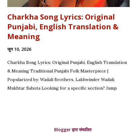
Charkha Song Lyrics: Original
Punjabi, English Translation &
Meaning
जून 10, 2026
Charkha Song Lyrics: Original Punjabi, English Translation
& Meaning Traditional Punjabi Folk Masterpiece |
Popularized by: Wadali Brothers, Lakhwinder Wadali,
Mukhtar Sahota Looking for a specific section? Jump
straight to: ↓ Original Punjabi Lyrics | ↓ Hindi Translation | ↓
English Translation | ↓ Deep Symbolism & Meaning
Complete guide to Charkha lyrics, translations, and deep
poetic explanation. Original Punjabi Lyrics Ve mahiya tere
Blogger द्वारा संचालित
vekhan nu, Chuk charkha gali de vich paanwan, Ve loka