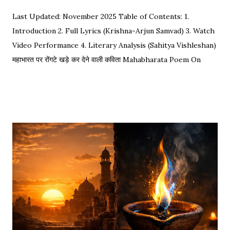
Last Updated: November 2025 Table of Contents: 1.
Introduction 2. Full Lyrics (Krishna-Arjun Samvad) 3. Watch
Video Performance 4. Literary Analysis (Sahitya Vishleshan)
महाभारत पर रोंगटे खड़े कर देने वाली कविता Mahabharata Poem On
Arjuna by Amit Sharma Visual representation of the epic
dialogue between Krishna and Arjuna. This is one of the
most requested Inspirational Hindi Poems based on the
epic conversation between Lord Krishna and Arjuna.
Explore our Best Hindi Poetry Collection for more Veer
Ras Kavitayein. तलवार, धनुष और पैदल सैनिक कुरुक्षेत्र में खड़े हुए, रक्त
पिपासु महारथी इक दूजे सम्मुख अड़े हुए | कई लाख सेना के सम्मुख पांडव पाँच बिचारे
थे, एक तरफ थे योद्धा सब, एक तरफ समय के मारे थे | महा-समर की प्रतिक्षा में सारे
ताक रहे थे जी, और पार्थ के रथ को केशव स्वयं हाँक रहे थे जी || रणभूमि के सभी
नजारे देखन में कुछ खास लगे, माधव ने अर्जुन को देखा, अर्जुन उन्हें उदास लगे | ...