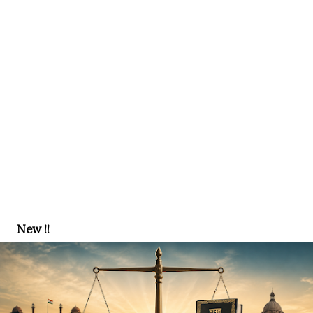
New !!