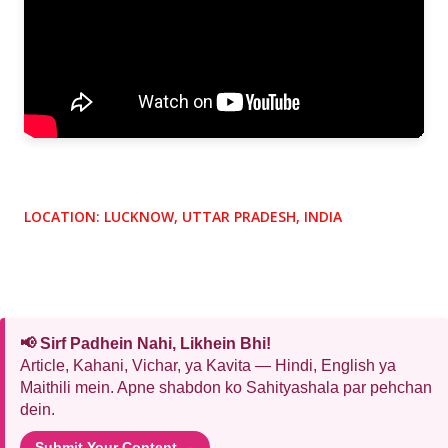
LOCATION:
LUCKNOW, UTTAR PRADESH, INDIA
📢 Sirf Padhein Nahi, Likhein Bhi!
Article, Kahani, Vichar, ya Kavita — Hindi, English ya
Maithili mein. Apne shabdon ko Sahityashala par pehchan
dein.
Submit Your Content →