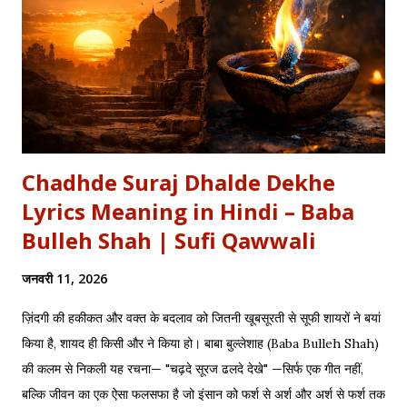
और राष्ट्रीय सांस्कृतिक काव्यधारा (Hindi Literature) महत्व: ...
Chadhde Suraj Dhalde Dekhe
Lyrics Meaning in Hindi – Baba
Bulleh Shah | Sufi Qawwali
जनवरी 11, 2026
ज़िंदगी की हकीकत और वक्त के बदलाव को जितनी खूबसूरती से सूफी शायरों ने बयां
किया है, शायद ही किसी और ने किया हो। बाबा बुल्लेशाह (Baba Bulleh Shah)
की कलम से निकली यह रचना— "चढ़दे सूरज ढलदे देखे" —सिर्फ एक गीत नहीं,
बल्कि जीवन का एक ऐसा फलसफा है जो इंसान को फर्श से अर्श और अर्श से फर्श तक