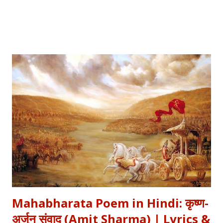
के सफर की याद दिलाता है। एक तरफ ढलता हुआ सूरज और दूसरी तरफ जलता
हुआ दीया—वक्त की करवट का प्रतीक। अक्सर जब हम तनम फरसूदा जां पारा
(Tanam Farsooda) जैसी रूहानी रचनाओं को सुनते हैं, तो हमें अहसास होता है
कि इंसान का गुरूर कितना क्षणभंगुर है। बुल्लेशाह का यह कलाम हमें सिखाता है कि
वक्त बदलते देर नहीं लगती। जिस तरह नुसरत फतेह अली खान साहब ने तुम्हें
दिल्लगी भूल जानी पड़ेगी गाकर इश्क़ और इबादत का फर्क समझाया, उसी तरह यह
कलाम हमें 'शुक्र' (Gratitude) का पाठ पढ़ाता है। इस लेख में हम इस कालजयी
रचना के हिंदी बोल (Lyrics), उसके गूढ़ अर्थ और शब्दार्थ को विस्तार से समझेंगे।
...
Mahabharata Poem in Hindi: कृष्ण-
अर्जुन संवाद (Amit Sharma) | Lyrics &