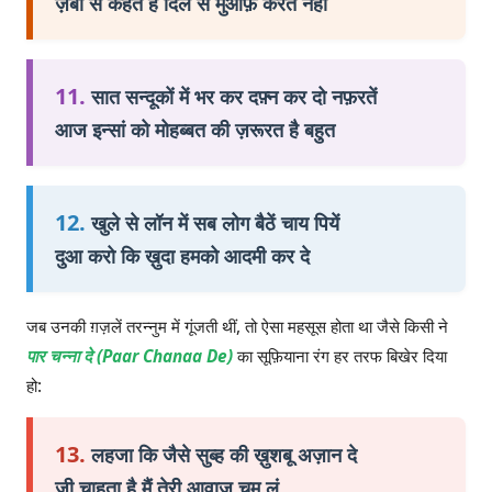
ज़बां से कहते हैं दिल से मुआफ़ करते नहीं
11.
सात सन्दूकों में भर कर दफ़्न कर दो नफ़रतें
आज इन्सां को मोहब्बत की ज़रूरत है बहुत
12.
खुले से लॉन में सब लोग बैठें चाय पियें
दुआ करो कि ख़ुदा हमको आदमी कर दे
जब उनकी ग़ज़लें तरन्नुम में गूंजती थीं, तो ऐसा महसूस होता था जैसे किसी ने
पार चन्ना दे (Paar Chanaa De)
का सूफ़ियाना रंग हर तरफ बिखेर दिया
हो:
13.
लहजा कि जैसे सुब्ह की ख़ुशबू अज़ान दे
जी चाहता है मैं तेरी आवाज़ चूम लूं