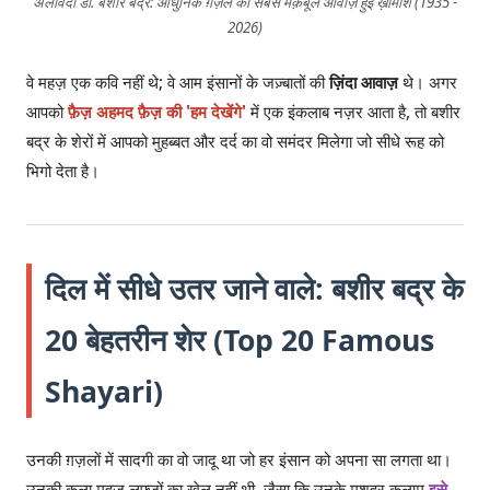
अलविदा डॉ. बशीर बद्र: आधुनिक ग़ज़ल की सबसे मक़बूल आवाज़ हुई ख़ामोश (1935 -
2026)
वे महज़ एक कवि नहीं थे; वे आम इंसानों के जज़्बातों की
ज़िंदा आवाज़
थे। अगर
आपको
फ़ैज़ अहमद फ़ैज़ की 'हम देखेंगे'
में एक इंकलाब नज़र आता है, तो बशीर
बद्र के शेरों में आपको मुहब्बत और दर्द का वो समंदर मिलेगा जो सीधे रूह को
भिगो देता है।
दिल में सीधे उतर जाने वाले: बशीर बद्र के
20 बेहतरीन शेर (Top 20 Famous
Shayari)
उनकी ग़ज़लों में सादगी का वो जादू था जो हर इंसान को अपना सा लगता था।
उनकी कला महज़ लफ़्ज़ों का खेल नहीं थी, जैसा कि उनके मशहूर कलाम
इसे