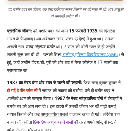
डॉ. बशीर बद्र का जीवन: एक ऐसा दर्दनाक सफ़र जिसमें घर की राख भी थी, और आंसुओं
से चमकती ज़मीन भी।
प्रारंभिक जीवन:
डॉ. बशीर बद्र का जन्म
15 फरवरी 1935
को ब्रिटिश
भारत के फैज़ाबाद (अब अंबेडकर नगर, उत्तर प्रदेश) में हुआ था। उनका
असली नाम
सैयद मोहम्मद बशीर
था। 7 साल की छोटी उम्र से ही उन्होंने
शायरी शुरू कर दी थी। उनकी शिक्षा
अलीगढ़ मुस्लिम विश्वविद्यालय (AMU)
से
हुई, जहाँ उन्होंने पीएच.डी. पूरी की और बाद में मेरठ कॉलेज में 17 सालों तक
प्राध्यापक रहे।
1987 का मेरठ दंगा और राख से उठने की कहानी:
जिस तरह दुष्यंत कुमार ने
हो गई है पीर पर्वत सी
में समाज की ज्वाला को दर्शाया, वैसे ही बशीर बद्र ने
हक़ीक़ी आग
को महसूस किया।
1987 के मेरठ सांप्रदायिक दंगों
में दंगाइयों ने
उनके घर को आग लगा दी। इस हादसे में उनकी जीवन भर की गाढ़ी कमाई,
नायाब किताबें और कई
अप्रकाशित ग़ज़लें
जलकर खाक हो गईं। हरिवंश राय
बच्चन की कविता
छिप-छिप अश्रु बहाने वालों
की तरह अपने आंसू पीकर, वे
हमेशा के लिए भोपाल बस गए।