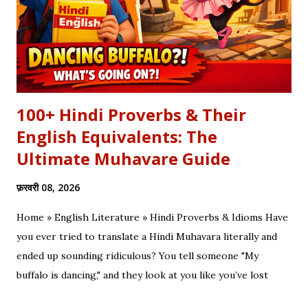
नजारे देखन में कुछ खास लगे, माधव ने अर्जुन को देखा, अर्जुन उन्हें उदास लगे | ...
100+ Hindi Proverbs & Their
English Equivalents: The
Ultimate Muhavare Guide
फ़रवरी 08, 2026
Home » English Literature » Hindi Proverbs & Idioms Have
you ever tried to translate a Hindi Muhavara literally and
ended up sounding ridiculous? You tell someone "My
buffalo is dancing," and they look at you like you’ve lost
your mind. That is the tragedy of literal translation. To