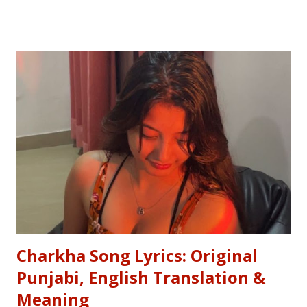
truly master a language—whether you are analyzing the
Eras of English Literature or cracking a joke in a Delhi
metro—you need the soul of the saying, not just the body.
Stop Saying "My Buffalo is Dancing"! Learn the correct
English equivalents for famous Hindi idioms before your
next exam. In 2010, the internet struggled to find the
meaning of "Sau sonaar ki, ek lohaar ki." We are here to
settle that debate once and for all. Whether you are a
student eyeing the lucrative RBI Rajbhasha Adhikari Salary
& Job Profile , a scholar researching Vidyapati...
Charkha Song Lyrics: Original
Punjabi, English Translation &
Meaning