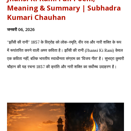
Meaning & Summary | Subhadra
Kumari Chauhan
जनवरी 06, 2026
“झाँसी की रानी” 1857 के विद्रोह को लोक-स्मृति, वीर रस और नारी शक्ति के रूप
में रूपांतरित करने वाली अमर कविता है। झाँसी की रानी (Jhansi Ki Rani) केवल
एक कविता नहीं, बल्कि भारतीय स्वाधीनता संग्राम का 'विजय गीत' है। सुभद्रा कुमारी
चौहान की यह रचना 1857 की क्रांति और नारी शक्ति का सर्वोच्च उदाहरण है।
साहित्यशाला (Sahityashala) पर आज हम इस कविता का संपूर्ण पाठ (Full
Text) , Hinglish Transliteration , और गहन विश्लेषण (Detailed
Analysis) प्रस्तुत कर रहे हैं। "बुझा दीप झाँसी का..." – The fierce
defense of Jhansi Fort. यह कविता हमें याद दिलाती है कि कैसे महिलाओं ने
अपनी इच्छा से विद्रोह किया और इतिहास बदल दिया, ठीक वैसे ही जैसे हमने कुछ
औरतों की विद्रोही कहानियों में पढ़ा है। Exam Relevance (UPSC / NET
/ Academic) विषय: 1857 का स्वतंत्रता संग्राम (History) साहित्य: वीर रस