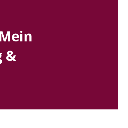
 Mein
g &