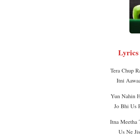
Lyric
Tera Chup R
Itni Aawa
Yun Nahin H
Jo Bhi Us 
Itna Meetha
Us Ne Ji