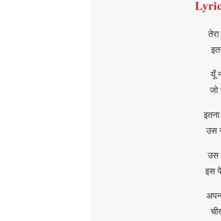
Lyr
तेरा
इतन
यूँ
जो 
इतना 
उस न
उस क
इस प
अपना 
चीख