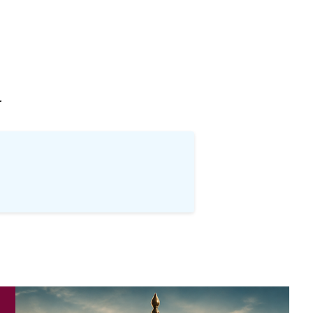
खोज
…