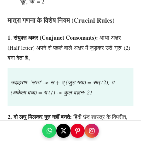
'कू', 'के' = 2
मात्रा गणना के विशेष नियम (Crucial Rules)
1. संयुक्त अक्षर (Conjunct Consonants):
आधा अक्षर
(Half letter) अपने से पहले वाले अक्षर में जुड़कर उसे 'गुरु' (2)
बना देता है。
उदाहरण: 'सत्य' -> स + त् (जुड़ गया) = सत् (2), य
(अकेला बचा) = य (1) -> कुल वज़न: 21
2. दो लघु मिलकर गुरु नहीं बनते:
हिंदी छंद शास्त्र के विपरीत,
उर्दू ग़ज़ल में दो लघु (1 1) मिलकर अपने आप गुरु (2) नहीं
बनते。