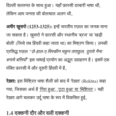
दिल्ली सल्तनत के साथ हुआ। यहाँ फ़ारसी दरबारी भाषा थी,
लेकिन आम जनता की बोलचाल अलग थी。
अमीर ख़ुसरो (1253-1325):
इन्हें भारतीय ग़ज़ल का जनक माना
जा सकता है। ख़ुसरो ने फ़ारसी और स्थानीय 'ब्रज' या 'खड़ी
बोली' (जिसे तब हिंदवी कहा जाता था) का मिश्रण किया। उनकी
प्रसिद्ध ग़ज़ल
"ज़े-हाल-ए-मिस्कीन मकुन तग़ाफ़ुल, दुराये नैना
बनाये बत्तियाँ"
इस भाषाई प्रयोग का अद्भुत उदाहरण है। इसमें एक
पंक्ति फ़ारसी में और दूसरी हिंदवी में है。
रेख़्ता:
इस मिश्रित भाषा शैली को बाद में 'रेख़्ता' (Rekhta) कहा
गया, जिसका अर्थ है
'गिरा हुआ', 'टूटा हुआ' या 'मिश्रित'
। यही
रेख़्ता आगे चलकर उर्दू भाषा के रूप में विकसित हुई。
1.4 दक्कनी दौर और वली दक्कनी