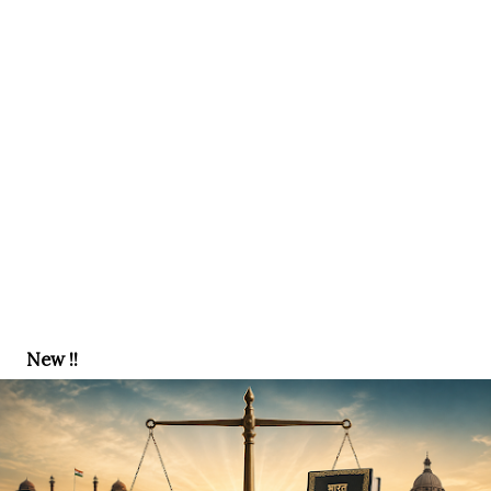
New !!