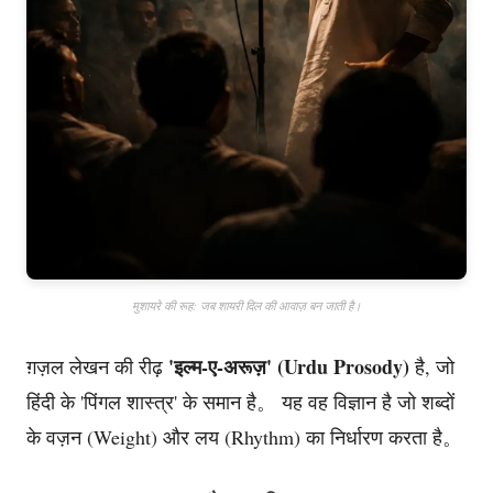
मुशायरे की रूह: जब शायरी दिल की आवाज़ बन जाती है।
'इल्म-ए-अरूज़' (Urdu Prosody)
ग़ज़ल लेखन की रीढ़
है, जो
हिंदी के 'पिंगल शास्त्र' के समान है。 यह वह विज्ञान है जो शब्दों
के वज़न (Weight) और लय (Rhythm) का निर्धारण करता है。